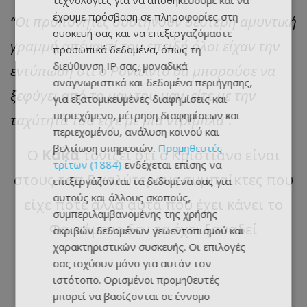
τεχνολογίες για να αποθηκεύουμε και να
έχουμε πρόσβαση σε πληροφορίες στη
“Οι προπονητές συστήνουν δεύτερη αμυντική
συσκευή σας και να επεξεργαζόμαστε
γραμμή απέναντί του επειδή όλοι είχαν την
προσωπικά δεδομένα, όπως τη
διεύθυνση IP σας, μοναδικά
εντύπωση ότι ο Ρονάλντο θα μπορούσε να
αναγνωριστικά και δεδομένα περιήγησης,
ξεφύγει από το μαν του μαν, είτε με την
για εξατομικευμένες διαφημίσεις και
περιεχόμενο, μέτρηση διαφημίσεων και
ταχύτητά του είχε με μια ντρίμπλα”.
περιεχομένου, ανάλυση κοινού και
βελτίωση υπηρεσιών.
Προμηθευτές
Ο
Κακά
τονίζει ότι ο Κριστιάνο είναι
τρίτων (1884)
ενδέχεται επίσης να
στους τοπ 5 καλύτερους συμπαίκτες που
επεξεργάζονται τα δεδομένα σας για
αυτούς και άλλους σκοπούς,
είχε ποτέ αλλά αυτά που έχει κάνει το
συμπεριλαμβανομένης της χρήσης
Φαινόμενο δεν τα έχει ξαναδεί
ακριβών δεδομένων γεωεντοπισμού και
χαρακτηριστικών συσκευής. Οι επιλογές
σας ισχύουν μόνο για αυτόν τον
ιστότοπο. Ορισμένοι προμηθευτές
μπορεί να βασίζονται σε έννομο