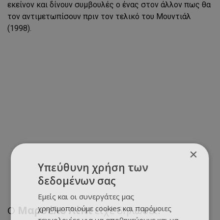
εκείνον και δίνουν συμβουλές ο ένας στον άλλον πως θα
τον αντιμετωπίσουν πριν τον τελικό του Μουντιάλ
(1998).
×
Υπεύθυνη χρήση των
δεδομένων σας
Εμείς και οι συνεργάτες μας
χρησιμοποιούμε cookies και παρόμοιες
Ο
Μαρσέλο Λίπι
είχε δηλώσει: