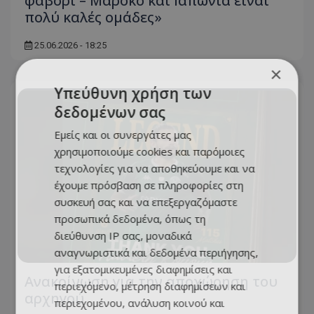
φαβορί – Μαρόκο και Ιαπωνία είναι
πολύ καλές ομάδες»
25.06.2026 - 18:25
×
Υπεύθυνη χρήση των
δεδομένων σας
Εμείς και οι συνεργάτες μας
χρησιμοποιούμε cookies και παρόμοιες
τεχνολογίες για να αποθηκεύουμε και να
έχουμε πρόσβαση σε πληροφορίες στη
συσκευή σας και να επεξεργαζόμαστε
προσωπικά δεδομένα, όπως τη
διεύθυνση IP σας, μοναδικά
αναγνωριστικά και δεδομένα περιήγησης,
για εξατομικευμένες διαφημίσεις και
Ανακοίνωση για την αποχώρηση του
περιεχόμενο, μέτρηση διαφημίσεων και
αρχηγού
περιεχομένου, ανάλυση κοινού και