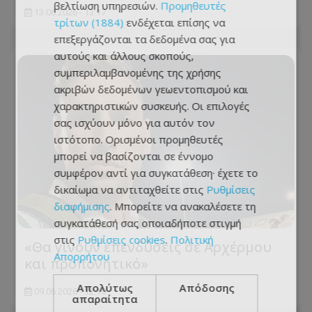
βελτίωση υπηρεσιών.
Προμηθευτές
13.06.2026 - 13:17
τρίτων (1884)
ενδέχεται επίσης να
επεξεργάζονται τα δεδομένα σας για
αυτούς και άλλους σκοπούς,
συμπεριλαμβανομένης της χρήσης
ακριβών δεδομένων γεωεντοπισμού και
χαρακτηριστικών συσκευής. Οι επιλογές
σας ισχύουν μόνο για αυτόν τον
ιστότοπο. Ορισμένοι προμηθευτές
μπορεί να βασίζονται σε έννομο
συμφέρον αντί για συγκατάθεση· έχετε το
δικαίωμα να αντιταχθείτε στις
Ρυθμίσεις
διαφήμισης
. Μπορείτε να ανακαλέσετε τη
συγκατάθεσή σας οποιαδήποτε στιγμή
στις
Ρυθμίσεις cookies
.
Πολιτική
«Θα γίνουν επενδύσεις σε Αρχέρμου
Απορρήτου
και προπονητικό»
Απολύτως
Απόδοσης
09.06.2026 - 12:10
απαραίτητα