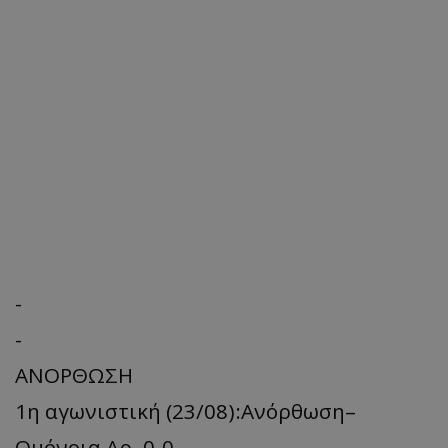
-
-
ΑΝΟΡΘΩΣΗ
1η αγωνιστική (23/08):Ανόρθωση–
Ομόνοια Αρ. 0-0