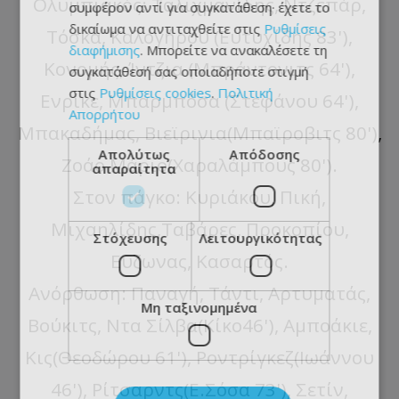
Ολυμπιακός: Ταλιχμανίδης, Ντζεπάρ,
συμφέρον αντί για συγκατάθεση· έχετε το
δικαίωμα να αντιταχθείτε στις
Ρυθμίσεις
Τόσκα, Καλογήρου (Ευτυχίδης 83'),
διαφήμισης
. Μπορείτε να ανακαλέσετε τη
Κονομής, Ίντζια (Μπράντονιτς 64'),
συγκατάθεσή σας οποιαδήποτε στιγμή
στις
Ρυθμίσεις cookies
.
Πολιτική
Ενρίκε, Μπαρμπόσα (Στεφάνου 64'),
Απορρήτου
Μπακαδήμας, Βιεϊρινια(Μπαϊροβιτς 80'),
Απολύτως
Απόδοσης
Ζοάο Μάριο(Χαραλάμπους 80').
απαραίτητα
Στον πάγκο: Κυριάκου, Πική,
Μιχαηλίδης,Ταβάρες, Προκοπίου,
Στόχευσης
Λειτουργικότητας
Ευζωνας, Κασαρτός.
Ανόρθωση: Παναγή, Τάντι, Αρτυματάς,
Μη ταξινομημένα
Βούκιτς, Ντα Σίλβα(Κίκο46'), Αμποάκιε,
Κις(Θεοδώρου 61'), Ροντρίγκεζ(Ιωάννου
46'), Ρίτσαρντς(Ε.Σόσα 73'), Σετίν,