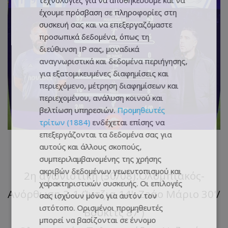
τεχνολογίες για να αποθηκεύουμε και να
έχουμε πρόσβαση σε πληροφορίες στη
συσκευή σας και να επεξεργαζόμαστε
προσωπικά δεδομένα, όπως τη
διεύθυνση IP σας, μοναδικά
αναγνωριστικά και δεδομένα περιήγησης,
για εξατομικευμένες διαφημίσεις και
περιεχόμενο, μέτρηση διαφημίσεων και
περιεχομένου, ανάλυση κοινού και
βελτίωση υπηρεσιών.
Προμηθευτές
τρίτων (1884)
ενδέχεται επίσης να
επεξεργάζονται τα δεδομένα σας για
αυτούς και άλλους σκοπούς,
-
συμπεριλαμβανομένης της χρήσης
ακριβών δεδομένων γεωεντοπισμού και
2η αγωνιστική (30/08):Ολυμπιακός-
χαρακτηριστικών συσκευής. Οι επιλογές
Ανόρθωση 2-1 (Ίντζια 14', Ζοάο Μάριο 30'/
σας ισχύουν μόνο για αυτόν τον
ιστότοπο. Ορισμένοι προμηθευτές
Βούκιτς 87')
μπορεί να βασίζονται σε έννομο