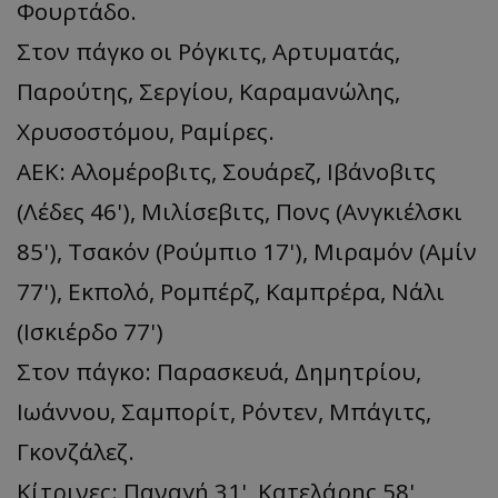
Φουρτάδο.
Στον πάγκο οι Ρόγκιτς, Αρτυματάς,
Παρούτης, Σεργίου, Καραμανώλης,
Χρυσοστόμου, Ραμίρες.
ΑΕΚ: Αλομέροβιτς, Σουάρεζ, Ιβάνοβιτς
(Λέδες 46'), Μιλίσεβιτς, Πονς (Ανγκιέλσκι
85'), Τσακόν (Ρούμπιο 17'), Μιραμόν (Αμίν
77'), Εκπολό, Ρομπέρζ, Καμπρέρα, Νάλι
(Ισκιέρδο 77')
Στον πάγκο: Παρασκευά, Δημητρίου,
Ιωάννου, Σαμπορίτ, Ρόντεν, Μπάγιτς,
Γκονζάλεζ.
Κίτρινες: Παναγή 31', Κατελάρης 58',