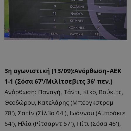
3η αγωνιστική (13/09):Ανόρθωση–ΑΕΚ
1-1 (Σόσα 67'/Μιλίτσεβιτς 36' πεν.)
Ανόρθωση: Παναγή, Τάντι, Κίκο, Βούκιτς,
Θεοδώρου, Κατελάρης (Μπέργκστρομ
78'), Σατίν (Σίλβα 64'), Ιωάννου (Αμποάκιε
64'), Ηλία (Ρίτσαρντ 57'), Πίτι (Σόσα 46'),