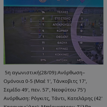
5η αγωνιστική(28/09):Ανόρθωση–
Ομόνοια 0-5 (Mαέ 1', Τάνκοβιτς 17',
Σεμέδο 49', πεν. 57', Νεοφύτου 75')
Ανόρθωση: Ρόγκιτς, Τάντι, Κατελάρης (42'
Καραμανώλης), Μπέργκστρομ, Σίλβα