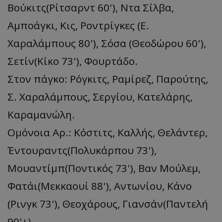
Βούκιτς(Ρίτσαρντ 60'), Ντα Σίλβα,
Αμποάγκι, Κις, Ροντρίγκες (Ε.
Χαραλάμπους 80'), Σόσα (Θεοδώρου 60'),
Σετίν(Κίκο 73'), Φουρτάδο.
Στον πάγκο: Ρόγκιτς, Ραμίρεζ, Παρούτης,
Σ. Χαραλάμπους, Σεργίου, Κατελάρης,
Καραμανώλη.
Ομόνοια Αρ.: Κόστιτς, Καλλής, Θελάντερ,
Έντουραντς(Πολυκάρπου 73'),
Μουαντίμπ(Ποντικός 73'), Βαν Μούλεμ,
Φατάι(Μεκκαουί 88'), Αντωνίου, Κάνο
(Ρινγκ 73'), Θεοχάρους, Γιανσάν(Παντελή
90'+).