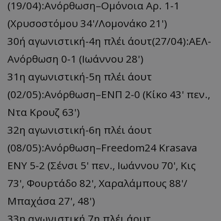
(19/04):Ανόρθωση–Ομόνοια Αρ. 1-1
(Χρυσοστόμου 34'/Λομονάκο 21')
30ή αγωνιστική-4η πλέι άουτ(27/04):ΑΕΛ-
Ανόρθωση 0-1 (Ιωάννου 28')
31η αγωνιστική-5η πλέι άουτ
(02/05):Ανόρθωση–ΕΝΠ 2-0 (Κίκο 43' πεν.,
Ντα Κρουζ 63')
32η αγωνιστική-6η πλέι άουτ
(08/05):Ανόρθωση–Freedom24 Krasava
ΕΝΥ 5-2 (Σένσι 5' πεν., Ιωάννου 70', Κις
73', Φουρτάδο 82', Χαραλάμπους 88'/
Μπαχάσα 27', 48')
33η αγωνιστική 7η πλέι άουτ