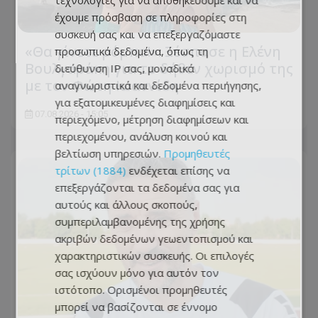
τεχνολογίες για να αποθηκεύουμε και να
έχουμε πρόσβαση σε πληροφορίες στη
συσκευή σας και να επεξεργαζόμαστε
«Θα γίνετε ρόμπα!»: Ξέσπασε η Ελένη
προσωπικά δεδομένα, όπως τη
Βουλγαράκη για το δήθεν χωρισμό της
διεύθυνση IP σας, μοναδικά
με τον Φώτη Ιωαννίδη
αναγνωριστικά και δεδομένα περιήγησης,
για εξατομικευμένες διαφημίσεις και
07.08.2026 - 15:05
περιεχόμενο, μέτρηση διαφημίσεων και
περιεχομένου, ανάλυση κοινού και
βελτίωση υπηρεσιών.
Προμηθευτές
τρίτων (1884)
ενδέχεται επίσης να
επεξεργάζονται τα δεδομένα σας για
αυτούς και άλλους σκοπούς,
συμπεριλαμβανομένης της χρήσης
ακριβών δεδομένων γεωεντοπισμού και
χαρακτηριστικών συσκευής. Οι επιλογές
σας ισχύουν μόνο για αυτόν τον
ιστότοπο. Ορισμένοι προμηθευτές
μπορεί να βασίζονται σε έννομο