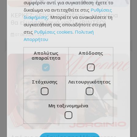
συμφέρον αντί για συγκατάθεση· έχετε το
δικαίωμα να αντιταχθείτε στις
Ρυθμίσεις
ΚΕΡΚΕΖ: «Είναι παράξενο… μια μέρα
διαφήμισης
. Μπορείτε να ανακαλέσετε τη
θα είμαστε ξανά μαζί» (BINTEO)
συγκατάθεσή σας οποιαδήποτε στιγμή
στις
Ρυθμίσεις cookies
.
Πολιτική
07.08.2026 - 14:17
Απορρήτου
Απολύτως
Απόδοσης
απαραίτητα
Στόχευσης
Λειτουργικότητας
Μη ταξινομημένα