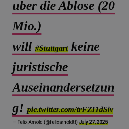
uber die Ablose (20
Mio.)
will
keine
#Stuttgart
juristische
Auseinandersetzun
g!
pic.twitter.com/trFZI1dSiv
— Felix Arnold (@felixarnoldtt)
July 27, 2025