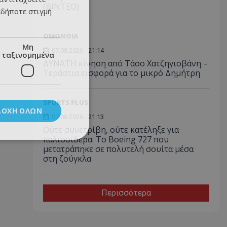
(ΒΙΝΤΕΟ)
αδήποτε στιγμή
ΟΜΟΝΟΙΑ
Μη
07.08.2026 - 21:14
ταξινομημένα
ΔΥΝΑΤΗ κίνηση από Τάσο Χατζηγιοβάνη –
Τεράστια εισφορά για το μικρό Δημήτρη
SPORTS PLUS
ΔΟΧΉ ΌΛΩΝ
07.08.2026 - 21:13
Ούτε συνετρίβη, ούτε κατέληξε για
παλιοσίδερα: Το Boeing 727 που
μετατράπηκε σε πολυτελή σουίτα μέσα
στη ζούγκλα
Περισσότερα