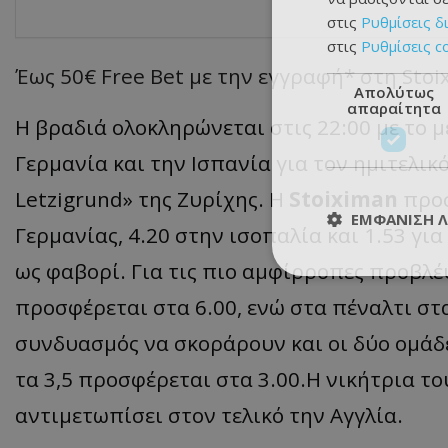
στις
Ρυθμίσεις δ
στις
Ρυθμίσεις c
Έως 50€ Free Bet με την εγγραφή* στη Sto
Απολύτως
απαραίτητα
Η βραδιά ολοκληρώνεται στις 22:00 με το
Γερμανία και την Ισπανία για τον ημιτελικ
Letzigrund» της Ζυρίχης. Η
Stoiximan
προσ
ΕΜΦΆΝΙΣΗ 
Γερμανίας, 4.20 στην ισοπαλία και 1.53 γι
ως φαβορί. Για τις πιο αμφίρροπες προβλ
προσφέρεται στα 6.00, ενώ στα πέναλτι στα
συνδυασμός να σκοράρουν και οι δύο ομάδ
τα 3,5 προσφέρεται στα 3.00.Η νικήτρια τ
αντιμετωπίσει στον τελικό την Αγγλία.