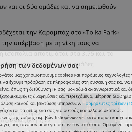
ν και οι δύο ομάδες και να σημειωθούν
ποδέχεται την Καραμπάχ στο «Tolka Park»
 την υπέρβαση με τη νίκη τους να
 η ισοπαλία αποτιμάται στα 3.75 και το
 να σκοράρουν και οι δύο ομάδες
χρήση των δεδομένων σας
εργάτες μας χρησιμοποιούμε cookies και παρόμοιες τεχνολογίες 
ι να έχουμε πρόσβαση σε πληροφορίες στη συσκευή σας και να
ένα, όπως τη διεύθυνση IP σας, μοναδικά αναγνωριστικά και 
τέφεν; Τα
εξατομικευμένες διαφημίσεις και περιεχόμενο, μέτρηση διαφημίσ
νάλυση κοινού και βελτίωση υπηρεσιών.
Προμηθευτές τρίτων (1
ργάζονται τα δεδομένα σας για αυτούς και άλλους σκοπούς,
 το Τζα του Μοράντ.
ένης της χρήσης ακριβών δεδομένων γεωεντοπισμού και χαρακ
 τις αλλαγές ονομάτων
ιλογές σας ισχύουν μόνο για αυτόν τον ιστότοπο. Ορισμένοι πρ
 έννομο συμφέρον αντί για συγκατάθεση· έχετε το δικαίωμα να