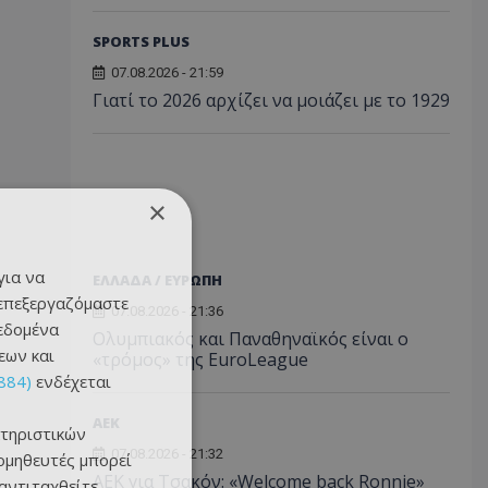
SPORTS PLUS
07.08.2026 - 21:59
Γιατί το 2026 αρχίζει να μοιάζει με το 1929
×
για να
ΕΛΛΑΔΑ / ΕΥΡΩΠΗ
 επεξεργαζόμαστε
07.08.2026 - 21:36
δεδομένα
Ολυμπιακός και Παναθηναϊκός είναι ο
εων και
«τρόμος» της EuroLeague
884)
ενδέχεται
ΑEK
τηριστικών
07.08.2026 - 21:32
ομηθευτές μπορεί
ΑΕΚ για Τσακόν: «Welcome back Ronnie»
 αντιταχθείτε