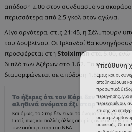
απόδοση 2.00 στον συνδυασμό να σκοράρου
περισσότερα από 2,5 γκολ στον αγώνα.
Λίγο αργότερα, στις 21:45, η Σέλμπουρν υ
του Δουβλίνου. Οι Ιρλανδοί θα κυνηγήσουν
προσφέρεται στη
Stoiximan
στα 5.00, ενώ
διπλό των Αζέρων στο 1.62. Το ενδεχόμενο
Υπεύθυνη 
διαμορφώνεται σε απόδοση 1.85.
Εμείς και οι συν
αποθηκεύουμε κα
προσωπικά δεδομ
Το ήξερες ότι τον Κάρι δεν τον λένε Σ
περιήγησης, για 
αληθινά ονόματα έξι σταρ του NBA
περιεχομένου, α
επίσης να επεξε
Και όμως, το Στεφ δεν είναι το όνομα του Κάρι. Ούτε
συμπεριλαμβανομ
Γιατί, πως και πολλές άλλες απορίες ανακύπτουν από
συσκευής. Οι επ
των σούπερ σταρ του NBA.
να βασίζονται σε