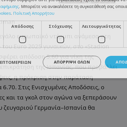
ιαφήμισης
. Μπορείτε να ανακαλέσετε τη συγκατάθεσή σας οποι
ookies
.
Πολιτική Απορρήτου
iximan
Απόδοσης
Στόχευσης
Λειτουργικότητας
 μεγάλο ευρωπαϊκό ντέρμπι ανάμεσα στη
ό του Euro 2025 γυναικών, στο «Stadion
φέρει απόδοση 5.60 για νίκη της
ΛΕΠΤΟΜΕΡΕΙΏΝ
ΑΠΌΡΡΙΨΗ ΌΛΩΝ
ΑΠΟ
α επικράτηση της Ισπανίας, που προβάλλει
έψεις, η πρόκριση στην παράταση
 6.70. Στις Ενισχυμένες Αποδόσεις, ο
ες και τα γκολ στον αγώνα να ξεπεράσουν
ου ζευγαριού Γερμανία–Ισπανία θα