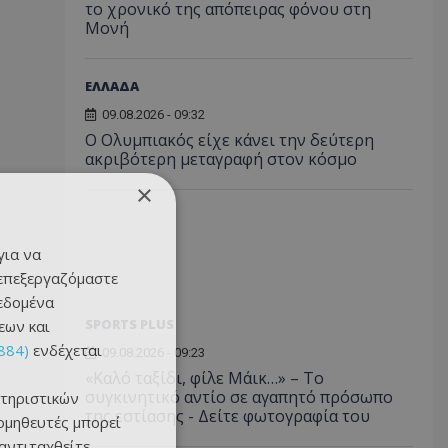
το χρονικό της απόπειρας φόνου στη
Μονή
ΕΛΛΑΔΑ
09.08.2026 - 09:32
Ο Ολυμπιακός είχε κάνει την δεύτερη
ακριβότερη μεταγραφή στον κόσμο
×
για να
 επεξεργαζόμαστε
δεδομένα
SPORTS PLUS
εων και
884)
ενδέχεται
09.08.2026 - 09:23
«Καλό ταξίδι, φίλε Μάικ…» – Το
συγκινητικό αντίο σε αγαπητό πρόσωπο
τηριστικών
της εστίασης - Δείτε φωτογραφία του
ομηθευτές μπορεί
 αντιταχθείτε