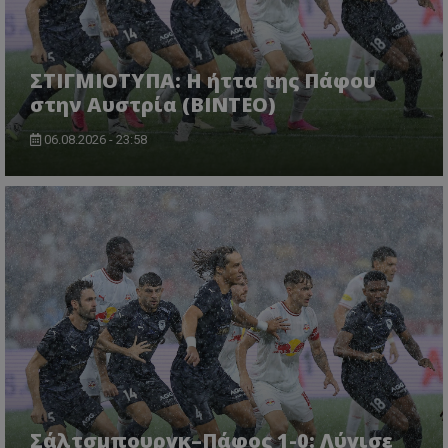
ΣΤΙΓΜΙΟΤΥΠΑ: Η ήττα της Πάφου
στην Αυστρία (ΒΙΝΤΕΟ)
06.08.2026 - 23:58
Σάλτσμπουργκ–Πάφος 1-0: Λύγισε