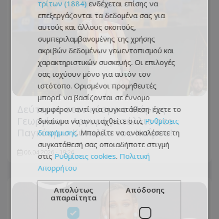
τρίτων (1884)
ενδέχεται επίσης να
επεξεργάζονται τα δεδομένα σας για
αυτούς και άλλους σκοπούς,
συμπεριλαμβανομένης της χρήσης
ακριβών δεδομένων γεωεντοπισμού και
χαρακτηριστικών συσκευής. Οι επιλογές
σας ισχύουν μόνο για αυτόν τον
ιστότοπο. Ορισμένοι προμηθευτές
μπορεί να βασίζονται σε έννομο
Δεύτερος στον κόσμο ο Μάριος
συμφέρον αντί για συγκατάθεση· έχετε το
Γεωργίου – Αργυρό μετάλλιο στο
δικαίωμα να αντιταχθείτε στις
Ρυθμίσεις
Παγκόσμιο Κύπελλο του Καΐρου!
διαφήμισης
. Μπορείτε να ανακαλέσετε τη
συγκατάθεσή σας οποιαδήποτε στιγμή
06.04.2026 - 19:26
στις
Ρυθμίσεις cookies
.
Πολιτική
Απορρήτου
Απολύτως
Απόδοσης
απαραίτητα