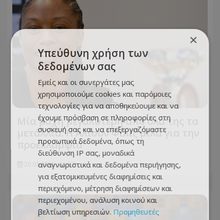
×
Υπεύθυνη χρήση των
δεδομένων σας
Εμείς και οι συνεργάτες μας
χρησιμοποιούμε cookies και παρόμοιες
τεχνολογίες για να αποθηκεύουμε και να
έχουμε πρόσβαση σε πληροφορίες στη
Μία μάχη μεγαλύτερη από όλα της τα
συσκευή σας και να επεξεργαζόμαστε
μετάλλια: Η Άλισον Φίλιξ μιλά για την
προσωπικά δεδομένα, όπως τη
προεκλαμψία
διεύθυνση IP σας, μοναδικά
αναγνωριστικά και δεδομένα περιήγησης,
20.05.2026 - 16:07
για εξατομικευμένες διαφημίσεις και
περιεχόμενο, μέτρηση διαφημίσεων και
περιεχομένου, ανάλυση κοινού και
βελτίωση υπηρεσιών.
Προμηθευτές