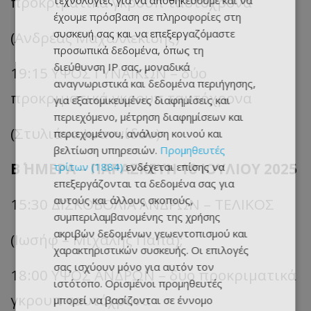
προκριματικά γκρουπ ταυτόχρονα
τεχνολογίες για να αποθηκεύουμε και να
έχουμε πρόσβαση σε πληροφορίες στη
συσκευή σας και να επεξεργαζόμαστε
(Ανδρέας Μαχαλλεκίδης)
προσωπικά δεδομένα, όπως τη
διεύθυνση IP σας, μοναδικά
19:15 ΥΨΟΣ ΓΥΝΑΙΚΩΝ – δύο
αναγνωριστικά και δεδομένα περιήγησης,
προκριματικά γκρουπ ταυτόχρονα
για εξατομικευμένες διαφημίσεις και
περιεχόμενο, μέτρηση διαφημίσεων και
(Στυλιάνα Ιωαννίδου)
περιεχομένου, ανάλυση κοινού και
βελτίωση υπηρεσιών.
Προμηθευτές
Β΄ ΗΜΕΡΑ – ΠΑΡΑΣΚΕΥΗ 18 ΙΟΥΛΙΟΥ 2025
τρίτων (1884)
ενδέχεται επίσης να
επεξεργάζονται τα δεδομένα σας για
αυτούς και άλλους σκοπούς,
15:30 ΔΙΣΚΟΒΟΛΙΑ ΑΝΔΡΩΝ – ΤΕΛΙΚΟΣ
συμπεριλαμβανομένης της χρήσης
ακριβών δεδομένων γεωεντοπισμού και
(Ιωσήφ – Μιχάλης Παπά);
χαρακτηριστικών συσκευής. Οι επιλογές
σας ισχύουν μόνο για αυτόν τον
18:00 ΥΨΟΣ ΑΝΔΡΩΝ – δύο προκριματικά
ιστότοπο. Ορισμένοι προμηθευτές
γκρουπ ταυτόχρονα
μπορεί να βασίζονται σε έννομο