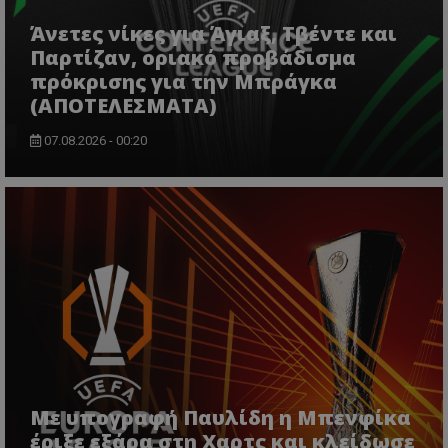
Άνετες νίκες για Άγιαξ, Τβέντε και
Παρτίζαν, οριακό προβάδισμα
πρόκρισης για την Μπράγκα
(ΑΠΟΤΕΛΕΣΜΑΤΑ)
07.08.2026 - 00:20
Με υπογραφή Παυλίδη η Μπενφίκα
έριξε εξάρα στη Χαρτς και κλείδωσε