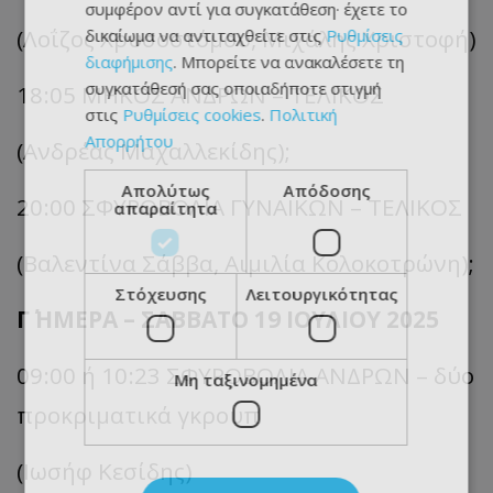
συμφέρον αντί για συγκατάθεση· έχετε το
(Λοΐζος Χρυσοστόμου, Μιχάλης Χριστοφή)
δικαίωμα να αντιταχθείτε στις
Ρυθμίσεις
διαφήμισης
. Μπορείτε να ανακαλέσετε τη
συγκατάθεσή σας οποιαδήποτε στιγμή
18:05 ΜΗΚΟΣ ΑΝΔΡΩΝ – ΤΕΛΙΚΟΣ
στις
Ρυθμίσεις cookies
.
Πολιτική
Απορρήτου
(Ανδρέας Μαχαλλεκίδης);
Απολύτως
Απόδοσης
20:00 ΣΦΥΡΟΒΟΛΙΑ ΓΥΝΑΙΚΩΝ – ΤΕΛΙΚΟΣ
απαραίτητα
(Βαλεντίνα Σάββα, Αιμιλία Κολοκοτρώνη);
Στόχευσης
Λειτουργικότητας
Γ΄ ΗΜΕΡΑ – ΣΑΒΒΑΤΟ 19 ΙΟΥΛΙΟΥ 2025
09:00 ή 10:23 ΣΦΥΡΟΒΟΛΙΑ ΑΝΔΡΩΝ – δύο
Μη ταξινομημένα
προκριματικά γκρουπ
(Ιωσήφ Κεσίδης)