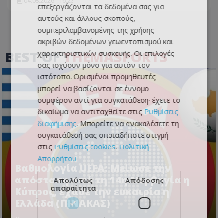
04.08.2026 - 16:23
επεξεργάζονται τα δεδομένα σας για
αυτούς και άλλους σκοπούς,
συμπεριλαμβανομένης της χρήσης
ακριβών δεδομένων γεωεντοπισμού και
BEST OF
THEMASPORTS
χαρακτηριστικών συσκευής. Οι επιλογές
σας ισχύουν μόνο για αυτόν τον
ιστότοπο. Ορισμένοι προμηθευτές
μπορεί να βασίζονται σε έννομο
συμφέρον αντί για συγκατάθεση· έχετε το
δικαίωμα να αντιταχθείτε στις
Ρυθμίσεις
διαφήμισης
. Μπορείτε να ανακαλέσετε τη
συγκατάθεσή σας οποιαδήποτε στιγμή
στις
Ρυθμίσεις cookies
.
Πολιτική
Απορρήτου
Βαθμολογία UEFA: Μείωσε την
απόσταση από τη 14η Νορβηγία η
Απολύτως
Απόδοσης
απαραίτητα
Κύπρος, έχασε την ευκαιρία η
Ελλάδα (ΠΙΝΑΚΑΣ)