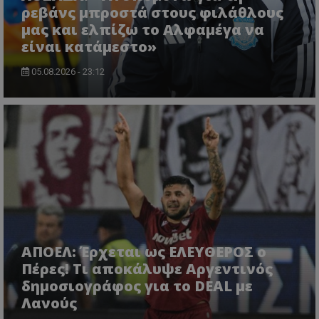
ρεβάνς μπροστά στους φιλάθλους
μας και ελπίζω το Αλφαμέγα να
είναι κατάμεστο»
05.08.2026 - 23:12
ΑΠΟΕΛ: Έρχεται ως ΕΛΕΥΘΕΡΟΣ ο
Πέρες! Τι αποκάλυψε Αργεντινός
δημοσιογράφος για το DEAL με
Λανούς