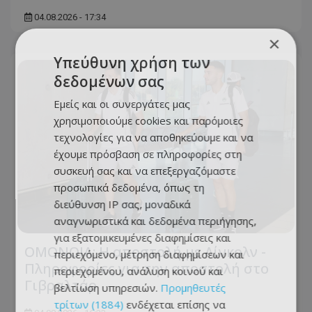
04.08.2026 - 17:34
×
Υπεύθυνη χρήση των
δεδομένων σας
Εμείς και οι συνεργάτες μας
χρησιμοποιούμε cookies και παρόμοιες
τεχνολογίες για να αποθηκεύουμε και να
έχουμε πρόσβαση σε πληροφορίες στη
συσκευή σας και να επεξεργαζόμαστε
προσωπικά δεδομένα, όπως τη
διεύθυνση IP σας, μοναδικά
αναγνωριστικά και δεδομένα περιήγησης,
για εξατομικευμένες διαφημίσεις και
ΟΜΟΝΟΙΑ: Η αποστολή με Λίνκολν -
περιεχόμενο, μέτρηση διαφημίσεων και
Πληροφορίες για την αποστολή στο
περιεχομένου, ανάλυση κοινού και
Γιβραλτάρ
βελτίωση υπηρεσιών.
Προμηθευτές
τρίτων (1884)
ενδέχεται επίσης να