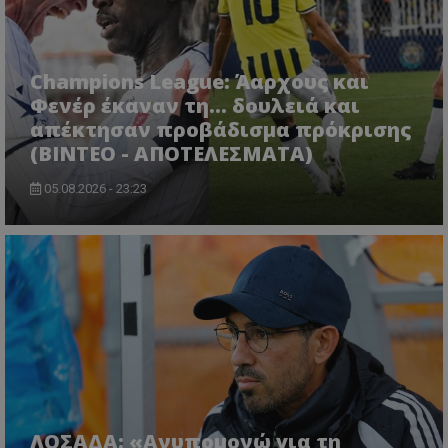
Champions League: Άαρχους και
Φενέρ έκαναν τη... δουλειά και
απέκτησαν προβάδισμα πρόκρισης
(ΒΙΝΤΕΟ - ΑΠΟΤΕΛΕΣΜΑΤΑ)
05.08.2026 - 23:23
ΛΟΣΑΔΑ: «Ανυπομονώ για τη