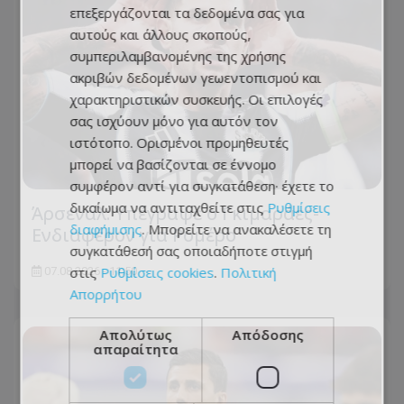
επεξεργάζονται τα δεδομένα σας για
αυτούς και άλλους σκοπούς,
συμπεριλαμβανομένης της χρήσης
ακριβών δεδομένων γεωεντοπισμού και
χαρακτηριστικών συσκευής. Οι επιλογές
σας ισχύουν μόνο για αυτόν τον
ιστότοπο. Ορισμένοι προμηθευτές
μπορεί να βασίζονται σε έννομο
συμφέρον αντί για συγκατάθεση· έχετε το
δικαίωμα να αντιταχθείτε στις
Ρυθμίσεις
Άρσεναλ: Υπέγραψε ο Γκιμαράες-
διαφήμισης
. Μπορείτε να ανακαλέσετε τη
Ενδιαφέρον για Ρομέρο
συγκατάθεσή σας οποιαδήποτε στιγμή
στις
Ρυθμίσεις cookies
.
Πολιτική
07.08.2026 - 11:50
Απορρήτου
Απολύτως
Απόδοσης
απαραίτητα