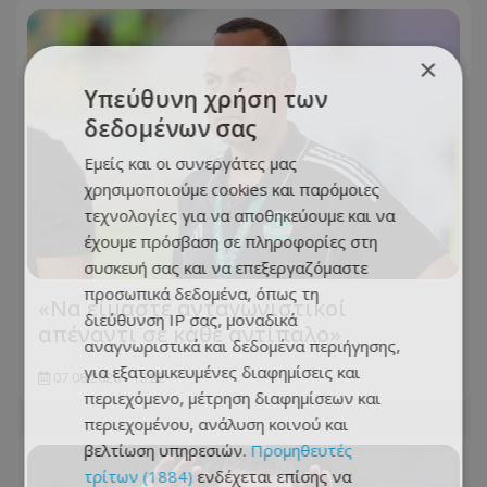
×
Υπεύθυνη χρήση των
δεδομένων σας
Εμείς και οι συνεργάτες μας
χρησιμοποιούμε cookies και παρόμοιες
τεχνολογίες για να αποθηκεύουμε και να
έχουμε πρόσβαση σε πληροφορίες στη
συσκευή σας και να επεξεργαζόμαστε
προσωπικά δεδομένα, όπως τη
«Να είμαστε ανταγωνιστικοί
διεύθυνση IP σας, μοναδικά
απέναντι σε κάθε αντίπαλο»
αναγνωριστικά και δεδομένα περιήγησης,
για εξατομικευμένες διαφημίσεις και
07.08.2026 - 15:22
περιεχόμενο, μέτρηση διαφημίσεων και
περιεχομένου, ανάλυση κοινού και
βελτίωση υπηρεσιών.
Προμηθευτές
τρίτων (1884)
ενδέχεται επίσης να