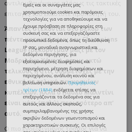
αντιλαμβανόμενος πλήρως τις τακτικές
Εμείς και οι συνεργάτες μας
χρησιμοποιούμε cookies και παρόμοιες
επιταγές του εκάστοτε προπονητή του.
τεχνολογίες για να αποθηκεύουμε και να
έχουμε πρόσβαση σε πληροφορίες στη
Άπαντες στέκονται στο ρεκόρ των
συσκευή σας και να επεξεργαζόμαστε
πέντε κατακτήσεων του Champions
προσωπικά δεδομένα, όπως τη διεύθυνση
IP σας, μοναδικά αναγνωριστικά και
League (ρέκορντμαν μαζί με τον
δεδομένα περιήγησης, για
Μαδριλένο Χέντο), στους οκτώ
εξατομικευμένες διαφημίσεις και
περιεχόμενο, μέτρηση διαφημίσεων και
τελικούς ή στις συμμετοχές με την
περιεχομένου, ανάλυση κοινού και
εθνική σε τελικά παγκοσμίων
βελτίωση υπηρεσιών.
Προμηθευτές
τρίτων (1884)
ενδέχεται επίσης να
κυπέλλων. Αλλά ο Πάολο Μαλντίνι
επεξεργάζονται τα δεδομένα σας για
είναι κάτι (πολύ) περισσότερο απ’
αυτούς και άλλους σκοπούς,
συμπεριλαμβανομένης της χρήσης
αυτό.
ακριβών δεδομένων γεωεντοπισμού και
χαρακτηριστικών συσκευής. Οι επιλογές
Ο πιο ενδεδειγμένος τρόπος για να