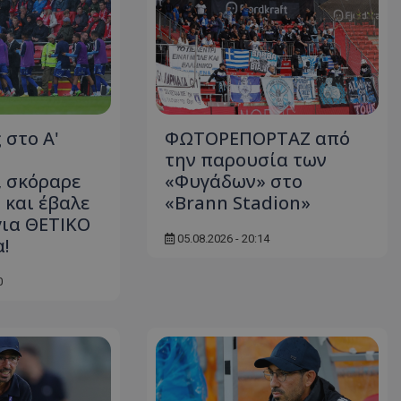
 στο Α'
ΦΩΤΟΡΕΠΟΡΤΑΖ από
την παρουσία των
 σκόραρε
«Φυγάδων» στο
 και έβαλε
«Brann Stadion»
για ΘΕΤΙΚΟ
05.08.2026 - 20:14
!
0