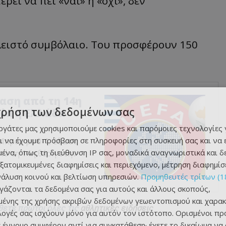
ρεί να πει «ναι» ή «όχι», δεν
κλειστό συμβόλαιο. Του προσφέρουν 150
αση από τη 14η
χρήση των δεδομένων σας
ρία η Ελλάδα
εργάτες μας χρησιμοποιούμε cookies και παρόμοιες τεχνολογίες 
ι να έχουμε πρόσβαση σε πληροφορίες στη συσκευή σας και να
Μπραν με 0-1, έδωσε
ένα, όπως τη διεύθυνση IP σας, μοναδικά αναγνωριστικά και 
πό τη 14η θέση στην
εξατομικευμένες διαφημίσεις και περιεχόμενο, μέτρηση διαφημίσ
νάλυση κοινού και βελτίωση υπηρεσιών.
Προμηθευτές τρίτων (1
ργάζονται τα δεδομένα σας για αυτούς και άλλους σκοπούς,
ένης της χρήσης ακριβών δεδομένων γεωεντοπισμού και χαρακ
θετε πρώτοι όλες τις
αθλητικές ειδήσεις
ιλογές σας ισχύουν μόνο για αυτόν τον ιστότοπο. Ορισμένοι πρ
 έννομο συμφέρον αντί για συγκατάθεση· έχετε το δικαίωμα να