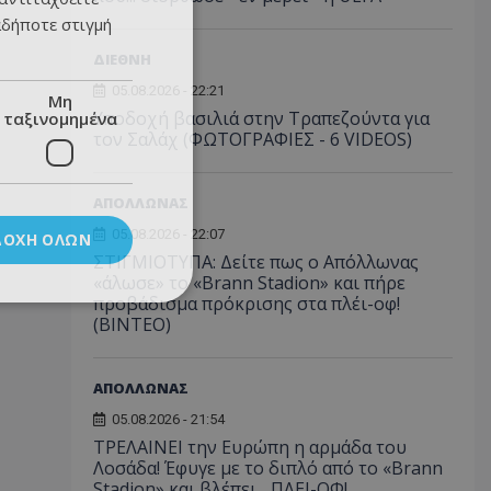
αδήποτε στιγμή
ΔΙΕΘΝΗ
05.08.2026 - 22:21
Μη
Υποδοχή βασιλιά στην Τραπεζούντα για
ταξινομημένα
τον Σαλάχ (ΦΩΤΟΓΡΑΦΙΕΣ - 6 VIDEOS)
ΑΠΟΛΛΩΝΑΣ
05.08.2026 - 22:07
ΔΟΧΉ ΌΛΩΝ
ΣΤΙΓΜΙΟΤΥΠΑ: Δείτε πως ο Απόλλωνας
«άλωσε» το «Brann Stadion» και πήρε
προβάδισμα πρόκρισης στα πλέι-οφ!
(ΒΙΝΤΕΟ)
ΑΠΟΛΛΩΝΑΣ
05.08.2026 - 21:54
ΤΡΕΛΑΙΝΕΙ την Ευρώπη η αρμάδα του
Λοσάδα! Έφυγε με το διπλό από το «Brann
Stadion» και βλέπει... ΠΛΕΙ-ΟΦ!