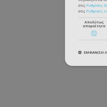
στις
Ρυθμίσεις δ
στις
Ρυθμίσεις c
Απολύτως
απαραίτητα
ΕΜΦΆΝΙΣΗ 