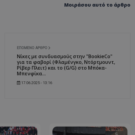
Μοιράσου αυτό το άρθρο
ΕΠΌΜΕΝΟ ΆΡΘΡΟ
Νίκες με συνδυασμούς στην "ΒοοkieCo"
για τα φαβορί (Φλαμένγκο, Ντόρτμουντ,
Ρίβερ Πλειτ) και το (G/G) στο Μπόκα-
Μπενφίκα...
17.06.2025 - 13:16