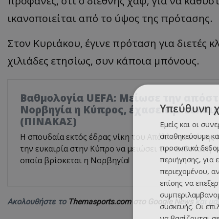
προφανές, ότι ο διεθνής χαφ, για να καθυστε
ικανοποιείται από το ύψος της πρότασης.
Στον Κυριάκου, έγινε πρόταση για διετές 
χιλιάδες ετησίως, συν κάποια μπόνους.
Βαθμολογία UEFA: Μείωσε την απόστ
Υπεύθυνη 
Νορβηγία η Κύπρος, έχασε την ευκαι
(ΠΙΝΑΚΑΣ)
Εμείς και οι συν
αποθηκεύουμε κα
Η σπουδαία εκτός έδρας νίκη του Απόλλωνα επί της 
προσωπικά δεδομ
την ευκαιρία στην Κύπρο να μειώσει την απόσταση α
περιήγησης, για 
οποία βρίσκεται η Νορβηγία!
περιεχομένου, α
επίσης να επεξε
συμπεριλαμβανομ
Ακολουθήστε το
Themasports.com στο Google News
και μά
συσκευής. Οι επ
να βασίζονται σε