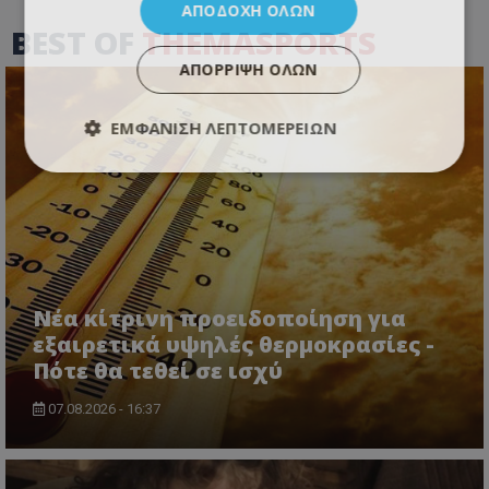
ΑΠΟΔΟΧΉ ΌΛΩΝ
BEST OF
THEMASPORTS
ΑΠΌΡΡΙΨΗ ΌΛΩΝ
ΕΜΦΆΝΙΣΗ ΛΕΠΤΟΜΕΡΕΙΏΝ
Νέα κίτρινη προειδοποίηση για
εξαιρετικά υψηλές θερμοκρασίες -
Πότε θα τεθεί σε ισχύ
07.08.2026 - 16:37