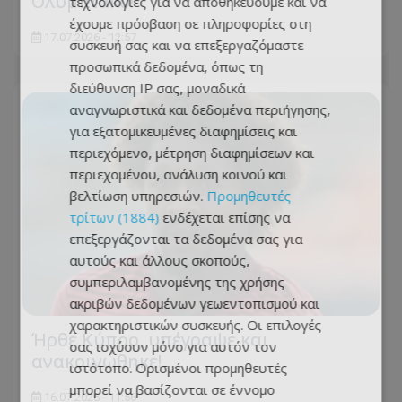
Ολυμπιακό!
τεχνολογίες για να αποθηκεύουμε και να
έχουμε πρόσβαση σε πληροφορίες στη
17.07.2026 - 12:57
συσκευή σας και να επεξεργαζόμαστε
προσωπικά δεδομένα, όπως τη
διεύθυνση IP σας, μοναδικά
αναγνωριστικά και δεδομένα περιήγησης,
για εξατομικευμένες διαφημίσεις και
περιεχόμενο, μέτρηση διαφημίσεων και
περιεχομένου, ανάλυση κοινού και
βελτίωση υπηρεσιών.
Προμηθευτές
τρίτων (1884)
ενδέχεται επίσης να
επεξεργάζονται τα δεδομένα σας για
αυτούς και άλλους σκοπούς,
συμπεριλαμβανομένης της χρήσης
ακριβών δεδομένων γεωεντοπισμού και
χαρακτηριστικών συσκευής. Οι επιλογές
Ήρθε Κύπρο, υπέγραψε και
σας ισχύουν μόνο για αυτόν τον
ανακοινώθηκε!
ιστότοπο. Ορισμένοι προμηθευτές
μπορεί να βασίζονται σε έννομο
16.07.2026 - 11:56