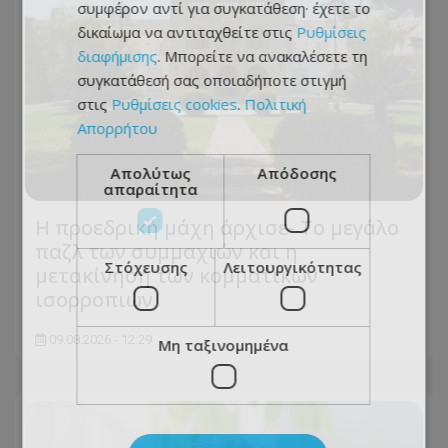
συμφέρον αντί για συγκατάθεση· έχετε το
δικαίωμα να αντιταχθείτε στις
Ρυθμίσεις
διαφήμισης
. Μπορείτε να ανακαλέσετε τη
συγκατάθεσή σας οποιαδήποτε στιγμή
στις
Ρυθμίσεις cookies
.
Πολιτική
Απορρήτου
Απολύτως
Απόδοσης
απαραίτητα
Η προεδρική μάχη άρχισε- Το μεγάλο
παζλ των συμμαχιών και η
Στόχευσης
Λειτουργικότητας
μετακίνηση των κομματικών
ισορροπιών
09.08.2026 - 12:29
Μη ταξινομημένα