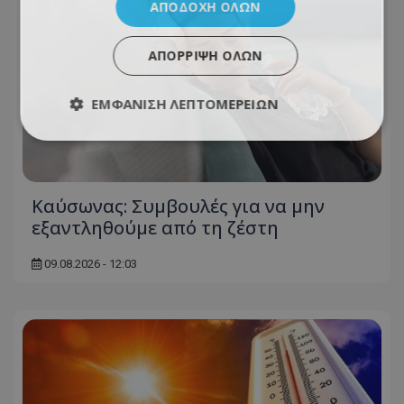
ΑΠΟΔΟΧΉ ΌΛΩΝ
ΑΠΌΡΡΙΨΗ ΌΛΩΝ
ΕΜΦΆΝΙΣΗ ΛΕΠΤΟΜΕΡΕΙΏΝ
Kαύσωνας: Συμβουλές για να μην
εξαντληθούμε από τη ζέστη
09.08.2026 - 12:03