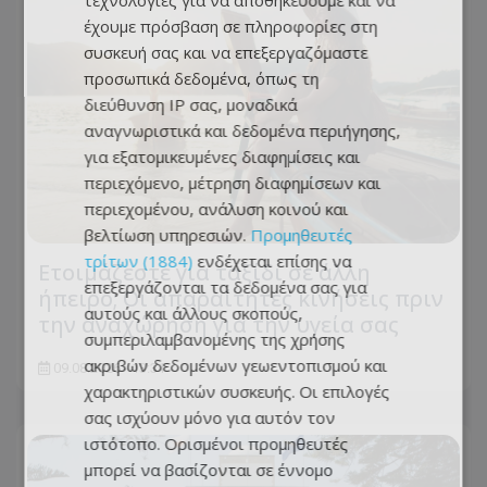
τεχνολογίες για να αποθηκεύουμε και να
έχουμε πρόσβαση σε πληροφορίες στη
συσκευή σας και να επεξεργαζόμαστε
προσωπικά δεδομένα, όπως τη
διεύθυνση IP σας, μοναδικά
αναγνωριστικά και δεδομένα περιήγησης,
για εξατομικευμένες διαφημίσεις και
περιεχόμενο, μέτρηση διαφημίσεων και
περιεχομένου, ανάλυση κοινού και
βελτίωση υπηρεσιών.
Προμηθευτές
τρίτων (1884)
ενδέχεται επίσης να
Ετοιμάζεστε για ταξίδι σε άλλη
επεξεργάζονται τα δεδομένα σας για
ήπειρο; Οι απαραίτητες κινήσεις πριν
αυτούς και άλλους σκοπούς,
την αναχώρηση για την υγεία σας
συμπεριλαμβανομένης της χρήσης
ακριβών δεδομένων γεωεντοπισμού και
09.08.2026 - 13:31
χαρακτηριστικών συσκευής. Οι επιλογές
σας ισχύουν μόνο για αυτόν τον
ιστότοπο. Ορισμένοι προμηθευτές
μπορεί να βασίζονται σε έννομο