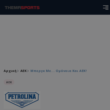
Αρχική
ΑEK
Μπεργκ Με... Ομόνοια Και ΑΕΚ!
ΑEK