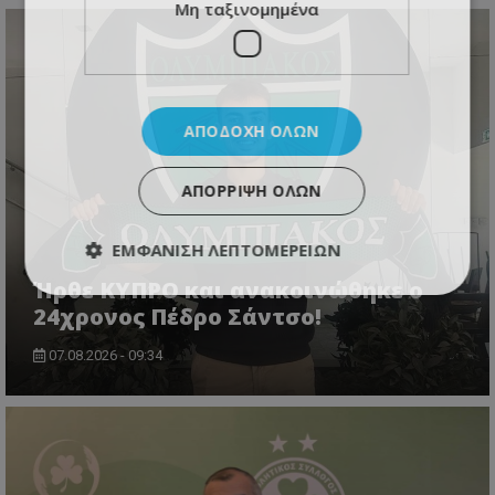
Μη ταξινομημένα
ΑΠΟΔΟΧΉ ΌΛΩΝ
ΑΠΌΡΡΙΨΗ ΌΛΩΝ
ΕΜΦΆΝΙΣΗ ΛΕΠΤΟΜΕΡΕΙΏΝ
Ήρθε ΚΥΠΡΟ και ανακοινώθηκε ο
24χρονος Πέδρο Σάντσο!
07.08.2026 - 09:34