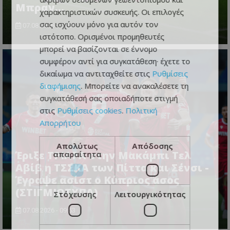
Μπραν...
χαρακτηριστικών συσκευής. Οι επιλογές
σας ισχύουν μόνο για αυτόν τον
07.08.2026 - 10:00
ιστότοπο. Ορισμένοι προμηθευτές
μπορεί να βασίζονται σε έννομο
συμφέρον αντί για συγκατάθεση· έχετε το
δικαίωμα να αντιταχθείτε στις
Ρυθμίσεις
διαφήμισης
. Μπορείτε να ανακαλέσετε τη
συγκατάθεσή σας οποιαδήποτε στιγμή
στις
Ρυθμίσεις cookies
.
Πολιτική
Απορρήτου
Απολύτως
Απόδοσης
Έριξε ΤΡΙΑΡΑ στην Μακάμπι Τελ
απαραίτητα
Αβίβ η ΤΣΣΚΑ των Πίττα και Σένσι -
Έγραψε ασίστ ο Κύπριος άσος
(ΣΤΙΓΜΙΟΤΥΠΑ)
Στόχευσης
Λειτουργικότητας
07.08.2026 - 09:53