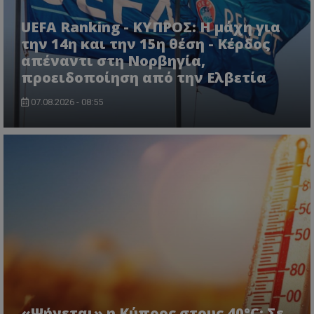
UEFA Ranking - ΚΥΠΡΟΣ: Η μάχη για
την 14η και την 15η θέση - Κέρδος
απέναντι στη Νορβηγία,
προειδοποίηση από την Ελβετία
07.08.2026 - 08:55
«Ψήνεται» η Κύπρος στους 40°C: Σε