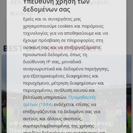
Υπεύθυνη χρήση των
ΑΕΚ: Τσίμπησε μισό εκατομμύριο...
δεδομένων σας
03.08.2026 - 17:31
Εμείς και οι συνεργάτες μας
χρησιμοποιούμε cookies και παρόμοιες
τεχνολογίες για να αποθηκεύουμε και να
έχουμε πρόσβαση σε πληροφορίες στη
BEST OF
THEMASPORTS
συσκευή σας και να επεξεργαζόμαστε
προσωπικά δεδομένα, όπως τη
διεύθυνση IP σας, μοναδικά
αναγνωριστικά και δεδομένα περιήγησης,
για εξατομικευμένες διαφημίσεις και
περιεχόμενο, μέτρηση διαφημίσεων και
περιεχομένου, ανάλυση κοινού και
βελτίωση υπηρεσιών.
Προμηθευτές
τρίτων (1884)
ενδέχεται επίσης να
επεξεργάζονται τα δεδομένα σας για
αυτούς και άλλους σκοπούς,
«Φτιαγμένοι» οι Απολλωνίστες:
συμπεριλαμβανομένης της χρήσης
Πόσα εισιτήρια έφυγαν ενόψει
ακριβών δεδομένων γεωεντοπισμού και