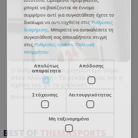
ιστότοπο. Ορισμένοι προμηθευτές
μπορεί να βασίζονται σε έννομο
συμφέρον αντί για συγκατάθεση· έχετε το
δικαίωμα να αντιταχθείτε στις
Ρυθμίσεις
διαφήμισης
. Μπορείτε να ανακαλέσετε τη
συγκατάθεσή σας οποιαδήποτε στιγμή
στις
Ρυθμίσεις cookies
.
Πολιτική
Απορρήτου
Απολύτως
Απόδοσης
Ο άνθρωπος με το μεγαλύτερο άλμα
απαραίτητα
στον πλανήτη - Το ρεκόρ Γκίνες και η
σχέση του με το μπάσκετ
Στόχευσης
Λειτουργικότητας
09.08.2026 - 13:22
Μη ταξινομημένα
BEST OF
THEMASPORTS