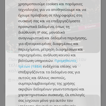
χρησιμοποιούμε cookies και παρόμοιες
τεχνολογίες για να αποθηκεύουμε και να
έχουμε πρόσβαση σε πληροφορίες στη
συσκευή σας και να επεξεργαζόμαστε
προσωπικά δεδομένα, όπως τη
διεύθυνση IP σας, μοναδικά
αναγνωριστικά και δεδομένα περιήγησης,
για εξατομικευμένες διαφημίσεις και
περιεχόμενο, μέτρηση διαφημίσεων και
περιεχομένου, ανάλυση κοινού και
Παναθηναϊκός: Πόσο μεγάλο ήταν
βελτίωση υπηρεσιών.
Προμηθευτές
τελικά το upgrade του φετινού
τρίτων (1884)
ενδέχεται επίσης να
καλοκαιριού;
επεξεργάζονται τα δεδομένα σας για
αυτούς και άλλους σκοπούς,
09.08.2026 - 14:54
συμπεριλαμβανομένης της χρήσης
ακριβών δεδομένων γεωεντοπισμού και
χαρακτηριστικών συσκευής. Οι επιλογές
σας ισχύουν μόνο για αυτόν τον