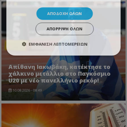
ΑΠΟΔΟΧΉ ΌΛΩΝ
ΑΠΌΡΡΙΨΗ ΌΛΩΝ
ΕΜΦΆΝΙΣΗ ΛΕΠΤΟΜΕΡΕΙΏΝ
Απίθανη Ιακωβάκη, κατέκτησε το
χάλκινο μετάλλιο στο Παγκόσμιο
U20 με νέο πανελλήνιο ρεκόρ!
10.08.2026 - 08:49