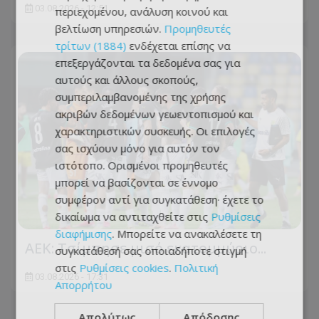
03.08.2026 - 12:51
περιεχομένου, ανάλυση κοινού και
βελτίωση υπηρεσιών.
Προμηθευτές
τρίτων (1884)
ενδέχεται επίσης να
επεξεργάζονται τα δεδομένα σας για
αυτούς και άλλους σκοπούς,
συμπεριλαμβανομένης της χρήσης
ακριβών δεδομένων γεωεντοπισμού και
χαρακτηριστικών συσκευής. Οι επιλογές
σας ισχύουν μόνο για αυτόν τον
ιστότοπο. Ορισμένοι προμηθευτές
μπορεί να βασίζονται σε έννομο
συμφέρον αντί για συγκατάθεση· έχετε το
δικαίωμα να αντιταχθείτε στις
Ρυθμίσεις
διαφήμισης
. Μπορείτε να ανακαλέσετε τη
ΑΕΚ: Τσίμπησε μισό εκατομμύριο...
συγκατάθεσή σας οποιαδήποτε στιγμή
στις
Ρυθμίσεις cookies
.
Πολιτική
03.08.2026 - 17:31
Απορρήτου
Απολύτως
Απόδοσης