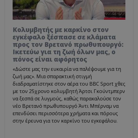
Κολυμβητής με καρκίνο στον
εγκέφαλο ξέσπασε σε κλάματα
προς τον Βρετανό πρωθυπουργό:
Ικετεύω για τη ζωή όλων μας, ο
πόνος είναι αφόρητος
«Δώστε μας την ευκαιρία να παλέψουμε για τη
ζωή μας». Μια σπαρακτική στιγμή
διαδραματίστηκε στον αέρα του BBC Sport χθες
με τον 25χρονο κολυμβητή Άρτσι Γκούντμπερν
να ξεσπά σε λυγμούς, καθώς παρακαλούσε τον
νέο Βρετανό πρωθυπουργό Άντι Μπέρναμ να
επενδύσει περισσότερα χρήματα και πόρους
στην έρευνα για τον καρκίνο του εγκεφάλου.