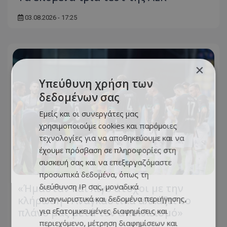
03.08.2026 - 17:25
×
Υπεύθυνη χρήση των
δεδομένων σας
Εμείς και οι συνεργάτες μας
χρησιμοποιούμε cookies και παρόμοιες
τεχνολογίες για να αποθηκεύουμε και να
έχουμε πρόσβαση σε πληροφορίες στη
συσκευή σας και να επεξεργαζόμαστε
προσωπικά δεδομένα, όπως τη
«Ήμασταν και λίγο άτυχοι με την
διεύθυνση IP σας, μοναδικά
κλήρωση - Αναγκαστικά αλλάζει το
αναγνωριστικά και δεδομένα περιήγησης,
πλάνο μας μετά τον αποκλεισμό»
για εξατομικευμένες διαφημίσεις και
περιεχόμενο, μέτρηση διαφημίσεων και