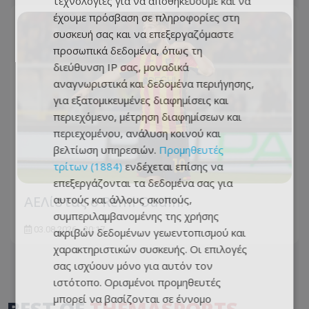
τεχνολογίες για να αποθηκεύουμε και να
έχουμε πρόσβαση σε πληροφορίες στη
συσκευή σας και να επεξεργαζόμαστε
προσωπικά δεδομένα, όπως τη
διεύθυνση IP σας, μοναδικά
αναγνωριστικά και δεδομένα περιήγησης,
για εξατομικευμένες διαφημίσεις και
περιεχόμενο, μέτρηση διαφημίσεων και
περιεχομένου, ανάλυση κοινού και
βελτίωση υπηρεσιών.
Προμηθευτές
τρίτων (1884)
ενδέχεται επίσης να
επεξεργάζονται τα δεδομένα σας για
ΑΕΛίστας ο Remi Oudin!
αυτούς και άλλους σκοπούς,
συμπεριλαμβανομένης της χρήσης
03.08.2026 - 20:17
ακριβών δεδομένων γεωεντοπισμού και
χαρακτηριστικών συσκευής. Οι επιλογές
σας ισχύουν μόνο για αυτόν τον
ιστότοπο. Ορισμένοι προμηθευτές
μπορεί να βασίζονται σε έννομο
BEST OF
THEMASPORTS