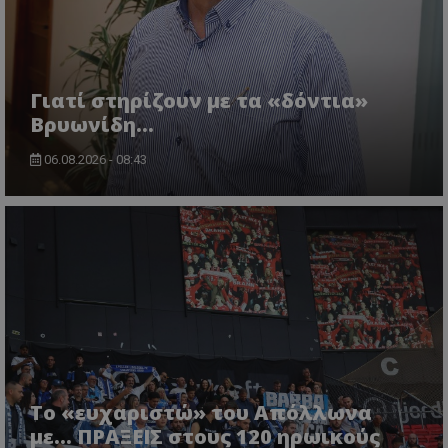
Γιατί στηρίζουν με τα «δόντια»
Βρυωνίδη...
06.08.2026 - 08:43
Το «ευχαριστώ» του Απόλλωνα
με... ΠΡΑΞΕΙΣ στους 120 ηρωικούς