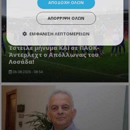
ΑΠΟΔΟΧΉ ΌΛΩΝ
ΑΠΌΡΡΙΨΗ ΌΛΩΝ
ΕΜΦΆΝΙΣΗ ΛΕΠΤΟΜΕΡΕΙΏΝ
Έστειλε μήνυμα ΚΑΙ σε ΠΑΟΚ-
Άντερλεχτ ο Απόλλωνας του
Λοσάδα!
06.08.2026 - 08:54