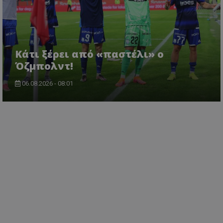
Κάτι ξέρει από «παστέλι» ο
Όζμπολντ!
06.08.2026 - 08:01