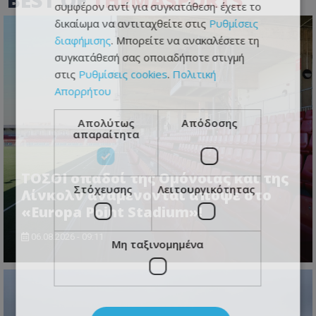
συμφέρον αντί για συγκατάθεση· έχετε το
δικαίωμα να αντιταχθείτε στις
Ρυθμίσεις
διαφήμισης
. Μπορείτε να ανακαλέσετε τη
συγκατάθεσή σας οποιαδήποτε στιγμή
στις
Ρυθμίσεις cookies
.
Πολιτική
Απορρήτου
Απολύτως
Απόδοσης
απαραίτητα
ΤΟΣΟΙ οπαδοί της Ομόνοιας και της
Στόχευσης
Λειτουργικότητας
Λίνκολν αναμένονται απόψε στο
«Europa Point Stadium»!
06.08.2026 - 09:11
Μη ταξινομημένα