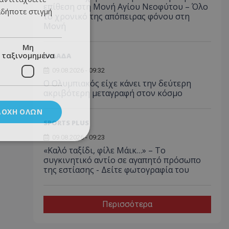
επίθεση στη Μονή Αγίου Νεοφύτου – Όλο
αδήποτε στιγμή
το χρονικό της απόπειρας φόνου στη
Μονή
Μη
ταξινομημένα
ΕΛΛΑΔΑ
09.08.2026 - 09:32
Ο Ολυμπιακός είχε κάνει την δεύτερη
ακριβότερη μεταγραφή στον κόσμο
ΔΟΧΉ ΌΛΩΝ
SPORTS PLUS
09.08.2026 - 09:23
«Καλό ταξίδι, φίλε Μάικ…» – Το
συγκινητικό αντίο σε αγαπητό πρόσωπο
της εστίασης - Δείτε φωτογραφία του
Περισσότερα