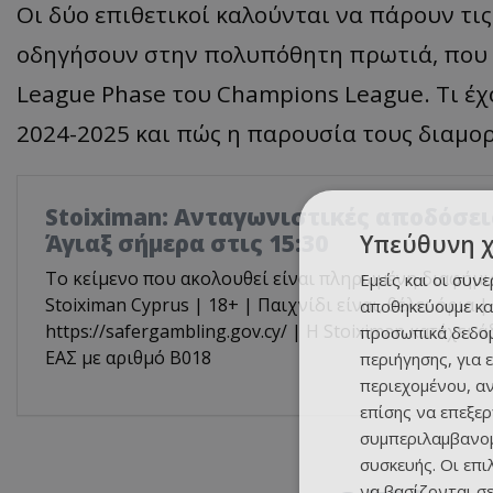
Οι δύο επιθετικοί καλούνται να πάρουν τις 
οδηγήσουν στην πολυπόθητη πρωτιά, που 
League Phase του Champions League. Τι έχ
2024-2025 και πώς η παρουσία τους διαμορ
Stoiximan: Ανταγωνιστικές αποδόσεις
Άγιαξ σήμερα στις 15:30
Υπεύθυνη 
Το κείμενο που ακολουθεί είναι πληρωμένη διαφήμι
Εμείς και οι συν
Stoiximan Cyprus | 18+ | Παιχνίδι είναι, θέλει όρια |
αποθηκεύουμε κα
https://safergambling.gov.cy/ | Η Stoiximan κατέχει 
προσωπικά δεδομ
ΕΑΣ με αριθμό B018
περιήγησης, για 
περιεχομένου, α
επίσης να επεξε
συμπεριλαμβανομ
συσκευής. Οι επ
να βασίζονται σε