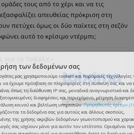
ομάδες τους από το χέρι και να τις
εξασφαλίζει απευθείας πρόκριση στη
ουν πετύχει όμως οι δύο παίκτες στη σεζόν
φώνει αυτό το κρίσιμο ντέρμπι;
 για το Τσβόλε –
χρήση των δεδομένων σας
ση εκ μέρους της
εργάτες μας χρησιμοποιούμε cookies και παρόμοιες τεχνολογίες 
ι να έχουμε πρόσβαση σε πληροφορίες στη συσκευή σας και να
άδεια Κλάσης Β’ από την
ένα, όπως τη διεύθυνση IP σας, μοναδικά αναγνωριστικά και 
εξατομικευμένες διαφημίσεις και περιεχόμενο, μέτρηση διαφημίσ
νάλυση κοινού και βελτίωση υπηρεσιών.
Προμηθευτές τρίτων (1
ργάζονται τα δεδομένα σας για αυτούς και άλλους σκοπούς,
ένης της χρήσης ακριβών δεδομένων γεωεντοπισμού και χαρακ
ιλογές σας ισχύουν μόνο για αυτόν τον ιστότοπο. Ορισμένοι πρ
 έννομο συμφέρον αντί για συγκατάθεση· έχετε το δικαίωμα να