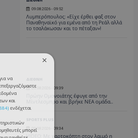
ΔΙΕΘΝΗ
09.08.2026 - 09:52
Λυμπερόπουλος: «Είχε έρθει φαξ στον
Παναθηναϊκό για εμένα από τη Ρεάλ αλλά
το τσαλάκωσαν και το πέταξαν»!
×
για να
ΔΙΕΘΝΗ
 επεξεργαζόμαστε
09.08.2026 - 09:39
δεδομένα
Πρώην Ομονοιάτης έφυγε από την
εων και
Μίντλεσμπρο και βρήκε ΝΕΑ ομάδα...
884)
ενδέχεται
SPORTS PLUS
τηριστικών
09.08.2026 - 09:34
ομηθευτές μπορεί
VIDEO: Με χαρτοκόπτη στον λαιμό η
 αντιταχθείτε