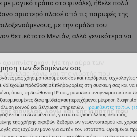
 με μαγικό τρόπο στο φινάλε), ήθελε πολύ
ίθανο αριστερό πλασέ από τις παρυφές της
 φιλοξενούμενους, με την ομάδα του
έναν θετικότατο Μενιάν, αλλά γενικότερα να
ι» αφυπνίστηκαν. Με την αύρα των
χρήση των δεδομένων σας
 φανέλας, λόγω και της γιορτής που
εργάτες μας χρησιμοποιούμε cookies και παρόμοιες τεχνολογίες 
 στο ολικό come-back.
ι να έχουμε πρόσβαση σε πληροφορίες στη συσκευή σας και να
ένα, όπως τη διεύθυνση IP σας, μοναδικά αναγνωριστικά και 
ι» αφυπνίστηκαν.
Με την αύρα των
εξατομικευμένες διαφημίσεις και περιεχόμενο, μέτρηση διαφημίσ
νάλυση κοινού και βελτίωση υπηρεσιών.
Προμηθευτές τρίτων (1
της φανέλας, λόγω και της γιορτής που
ργάζονται τα δεδομένα σας για αυτούς και άλλους σκοπούς,
αν στο ολικό come-back.
ένης της χρήσης ακριβών δεδομένων γεωεντοπισμού και χαρακ
ιλογές σας ισχύουν μόνο για αυτόν τον ιστότοπο. Ορισμένοι πρ
 έννομο συμφέρον αντί για συγκατάθεση· έχετε το δικαίωμα να