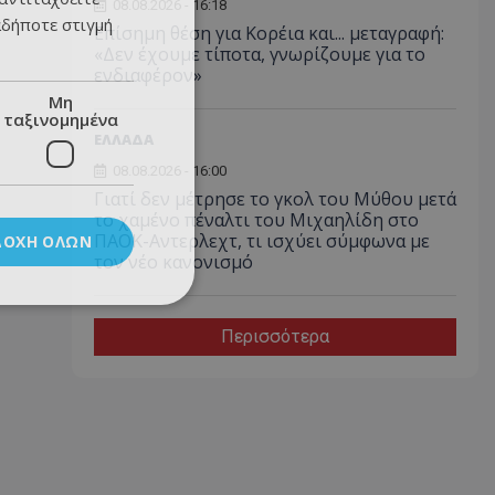
08.08.2026 - 16:18
αδήποτε στιγμή
Επίσημη θέση για Κορέια και... μεταγραφή:
«Δεν έχουμε τίποτα, γνωρίζουμε για το
ενδιαφέρον»
Μη
ταξινομημένα
ΕΛΛΑΔΑ
08.08.2026 - 16:00
Γιατί δεν μέτρησε το γκολ του Μύθου μετά
το χαμένο πέναλτι του Μιχαηλίδη στο
ΠΑΟΚ-Αντερλεχτ, τι ισχύει σύμφωνα με
ΔΟΧΉ ΌΛΩΝ
τον νέο κανονισμό
Περισσότερα