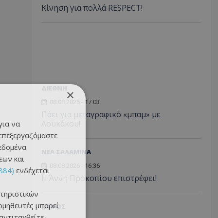
Κίνηση για πολλά RESPECT!
ΔΙΕΘΝΗ
×
08.08.2026 - 17:03
Πάει για μεταγραφικό «μπαμ» με
Λουκάκου!
για να
 επεξεργαζόμαστε
δεδομένα
ΝΕΑ ΣΑΛΑΜΙΝΑ
εων και
08.08.2026 - 16:36
884)
ενδέχεται
Η Άννη Προκοπίου επιστρέφει!
τηριστικών
ομηθευτές μπορεί
ΠΑΦΟΣ
 αντιταχθείτε