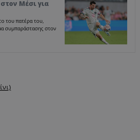
 στον Μέσι για
το του πατέρα του,
υμα συμπαράστασης στον
ίνι)