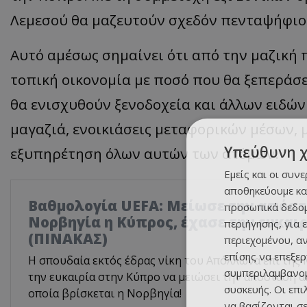
Λεμεσού θα μαζευτούν σχεδόν πενταψήφιο
Αυτό αμέσως σημαίνει ότι από την μαζική
τοπική οικονομία με ποσό που θα ξεπεράσε
θα ενισχυθούν ξενοδοχεία και άλλων ειδών
μαγαζιά, ενοικιάσεις μεταφορικών μέσων, 
Υπεύθυνη 
εξυπηρέτηση όλων αυτών των ατόμων.
Εμείς και οι συν
αποθηκεύουμε κα
Βαθμολογία UEFA: Μείωσε την απόστ
προσωπικά δεδομ
Νορβηγία η Κύπρος, έχασε την ευκαι
περιήγησης, για 
(ΠΙΝΑΚΑΣ)
περιεχομένου, α
επίσης να επεξε
Η σπουδαία εκτός έδρας νίκη του Απόλλωνα επί της 
συμπεριλαμβανομ
την ευκαιρία στην Κύπρο να μειώσει την απόσταση α
συσκευής. Οι επ
οποία βρίσκεται η Νορβηγία!
να βασίζονται σε