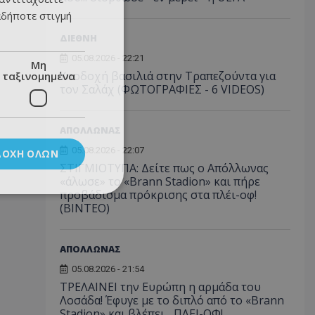
αδήποτε στιγμή
ΔΙΕΘΝΗ
05.08.2026 - 22:21
Μη
Υποδοχή βασιλιά στην Τραπεζούντα για
ταξινομημένα
τον Σαλάχ (ΦΩΤΟΓΡΑΦΙΕΣ - 6 VIDEOS)
ΑΠΟΛΛΩΝΑΣ
05.08.2026 - 22:07
ΔΟΧΉ ΌΛΩΝ
ΣΤΙΓΜΙΟΤΥΠΑ: Δείτε πως ο Απόλλωνας
«άλωσε» το «Brann Stadion» και πήρε
προβάδισμα πρόκρισης στα πλέι-οφ!
(ΒΙΝΤΕΟ)
ΑΠΟΛΛΩΝΑΣ
05.08.2026 - 21:54
ΤΡΕΛΑΙΝΕΙ την Ευρώπη η αρμάδα του
Λοσάδα! Έφυγε με το διπλό από το «Brann
Stadion» και βλέπει... ΠΛΕΙ-ΟΦ!