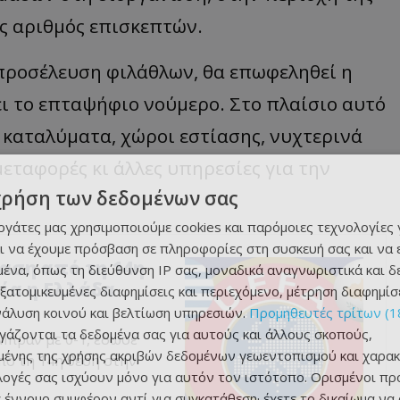
ς αριθμός επισκεπτών.
 προσέλευση φιλάθλων, θα επωφεληθεί η
ι το επταψήφιο νούμερο. Στο πλαίσιο αυτό
 καταλύματα, χώροι εστίασης, νυχτερινά
μεταφορές κι άλλες υπηρεσίες για την
χρήση των δεδομένων σας
εργάτες μας χρησιμοποιούμε cookies και παρόμοιες τεχνολογίες 
ι να έχουμε πρόσβαση σε πληροφορίες στη συσκευή σας και να
αση από τη 14η
ένα, όπως τη διεύθυνση IP σας, μοναδικά αναγνωριστικά και 
ρία η Ελλάδα
εξατομικευμένες διαφημίσεις και περιεχόμενο, μέτρηση διαφημίσ
νάλυση κοινού και βελτίωση υπηρεσιών.
Προμηθευτές τρίτων (1
ργάζονται τα δεδομένα σας για αυτούς και άλλους σκοπούς,
Μπραν με 0-1, έδωσε
ένης της χρήσης ακριβών δεδομένων γεωεντοπισμού και χαρακ
πό τη 14η θέση στην
ιλογές σας ισχύουν μόνο για αυτόν τον ιστότοπο. Ορισμένοι πρ
 έννομο συμφέρον αντί για συγκατάθεση· έχετε το δικαίωμα να