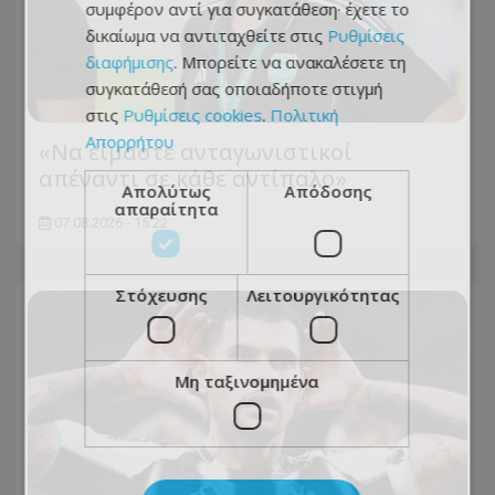
συμφέρον αντί για συγκατάθεση· έχετε το
δικαίωμα να αντιταχθείτε στις
Ρυθμίσεις
διαφήμισης
. Μπορείτε να ανακαλέσετε τη
συγκατάθεσή σας οποιαδήποτε στιγμή
στις
Ρυθμίσεις cookies
.
Πολιτική
Απορρήτου
«Να είμαστε ανταγωνιστικοί
απέναντι σε κάθε αντίπαλο»
Απολύτως
Απόδοσης
απαραίτητα
07.08.2026 - 15:22
Στόχευσης
Λειτουργικότητας
Μη ταξινομημένα