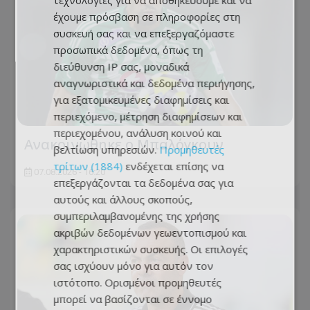
τεχνολογίες για να αποθηκεύουμε και να
έχουμε πρόσβαση σε πληροφορίες στη
συσκευή σας και να επεξεργαζόμαστε
προσωπικά δεδομένα, όπως τη
διεύθυνση IP σας, μοναδικά
αναγνωριστικά και δεδομένα περιήγησης,
για εξατομικευμένες διαφημίσεις και
περιεχόμενο, μέτρηση διαφημίσεων και
περιεχομένου, ανάλυση κοινού και
Ανακοινώθηκε ο Μπαλόγκουν
βελτίωση υπηρεσιών.
Προμηθευτές
τρίτων (1884)
ενδέχεται επίσης να
07.08.2026 - 16:20
επεξεργάζονται τα δεδομένα σας για
αυτούς και άλλους σκοπούς,
συμπεριλαμβανομένης της χρήσης
ακριβών δεδομένων γεωεντοπισμού και
χαρακτηριστικών συσκευής. Οι επιλογές
σας ισχύουν μόνο για αυτόν τον
ιστότοπο. Ορισμένοι προμηθευτές
μπορεί να βασίζονται σε έννομο