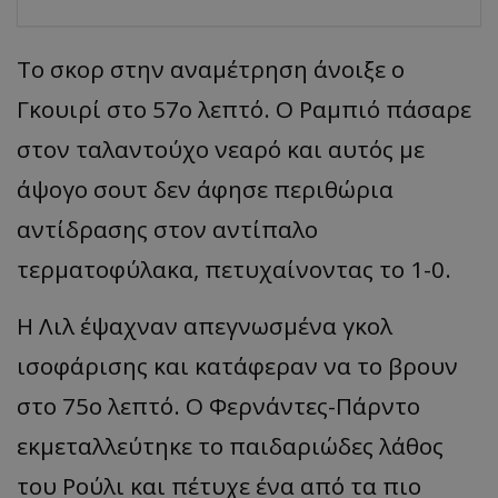
Το σκορ στην αναμέτρηση άνοιξε ο
Γκουιρί στο 57ο λεπτό. Ο Ραμπιό πάσαρε
στον ταλαντούχο νεαρό και αυτός με
άψογο σουτ δεν άφησε περιθώρια
αντίδρασης στον αντίπαλο
τερματοφύλακα, πετυχαίνοντας το 1-0.
Η Λιλ έψαχναν απεγνωσμένα γκολ
ισοφάρισης και κατάφεραν να το βρουν
στο 75ο λεπτό. Ο Φερνάντες-Πάρντο
εκμεταλλεύτηκε το παιδαριώδες λάθος
του Ρούλι και πέτυχε ένα από τα πιο