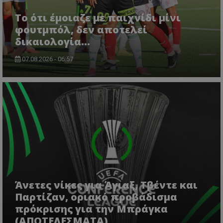
Το ότι έμοιαζε με παιχνίδι μίνι
φουτμπόλ, δεν αποτελεί
δικαιολογία…
07.08.2026 - 06:57
Άνετες νίκες για Άγιαξ, Τβέντε και
Παρτίζαν, οριακό προβάδισμα
πρόκρισης για την Μπράγκα
(ΑΠΟΤΕΛΕΣΜΑΤΑ)