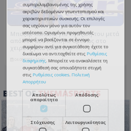
συμπεριλαμβανομένης της χρήσης
ακριβών δεδομένων γεωεντοπισμού και
χαρακτηριστικών συσκευής. Οι επιλογές
σας ισχύουν μόνο για αυτόν τον
ιστότοπο. Ορισμένοι προμηθευτές
Μποξέρ παλεύει για την ζωή του μετά
μπορεί να βασίζονται σε έννομο
από νοκ άουτ: Μπήκε αμέσως στο
συμφέρον αντί για συγκατάθεση· έχετε το
χειρουργείο (ΒΙΝΤΕΟ)
δικαίωμα να αντιταχθείτε στις
Ρυθμίσεις
04.08.2026 - 15:00
διαφήμισης
. Μπορείτε να ανακαλέσετε τη
συγκατάθεσή σας οποιαδήποτε στιγμή
στις
Ρυθμίσεις cookies
.
Πολιτική
Απορρήτου
BEST OF
THEMASPORTS
Απολύτως
Απόδοσης
απαραίτητα
Στόχευσης
Λειτουργικότητας