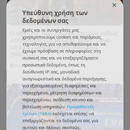
×
Υπεύθυνη χρήση των
δεδομένων σας
Εμείς και οι συνεργάτες μας
Ο αθλητής που έγραψε ιστορία καθώς
χρησιμοποιούμε cookies και παρόμοιες
κολύμπησε για 56 ώρες χωρίς ύπνο
τεχνολογίες για να αποθηκεύουμε και να
από τη Σουηδία στην Πολωνία
έχουμε πρόσβαση σε πληροφορίες στη
(ΒΙΝΤΕΟ)
συσκευή σας και να επεξεργαζόμαστε
προσωπικά δεδομένα, όπως τη
04.08.2026 - 13:41
διεύθυνση IP σας, μοναδικά
αναγνωριστικά και δεδομένα περιήγησης,
για εξατομικευμένες διαφημίσεις και
περιεχόμενο, μέτρηση διαφημίσεων και
περιεχομένου, ανάλυση κοινού και
βελτίωση υπηρεσιών.
Προμηθευτές
τρίτων (1884)
ενδέχεται επίσης να
επεξεργάζονται τα δεδομένα σας για
αυτούς και άλλους σκοπούς,