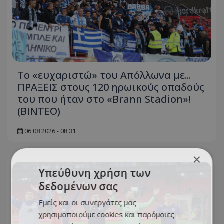
Το «ευχαριστώ» του Απόλλωνα με...
ΠΡΑΞΕΙΣ στους 120 ηρωικούς οπαδούς
του που ήταν στο «Brann Stadion»!
(ΒΙΝΤΕΟ)
06.08.2026 - 08:31
×
Υπεύθυνη χρήση των
δεδομένων σας
Εμείς και οι συνεργάτες μας
χρησιμοποιούμε cookies και παρόμοιες