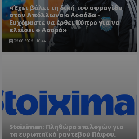
«Έχει βάλει τη δική του σφραγίδα
στον Απόλλωνα ο Λοσάδα -
Ευχόμαστε να έρθει Κύπρο για να
κλείσει ο Ασορό»
06.08.2026 - 10:44
Stoiximan: Πληθώρα επιλογών για
τα ευρωπαϊκά ραντεβού Πάφου,