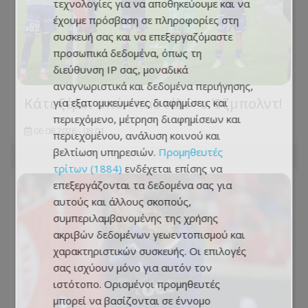
τεχνολογίες για να αποθηκεύουμε και να
έχουμε πρόσβαση σε πληροφορίες στη
συσκευή σας και να επεξεργαζόμαστε
προσωπικά δεδομένα, όπως τη
διεύθυνση IP σας, μοναδικά
αναγνωριστικά και δεδομένα περιήγησης,
Κάτι ξέρει από «παστέλι» ο Όζμπολντ!
για εξατομικευμένες διαφημίσεις και
περιεχόμενο, μέτρηση διαφημίσεων και
06.08.2026 - 08:01
περιεχομένου, ανάλυση κοινού και
βελτίωση υπηρεσιών.
Προμηθευτές
τρίτων (1884)
ενδέχεται επίσης να
επεξεργάζονται τα δεδομένα σας για
αυτούς και άλλους σκοπούς,
συμπεριλαμβανομένης της χρήσης
ακριβών δεδομένων γεωεντοπισμού και
χαρακτηριστικών συσκευής. Οι επιλογές
σας ισχύουν μόνο για αυτόν τον
ιστότοπο. Ορισμένοι προμηθευτές
μπορεί να βασίζονται σε έννομο