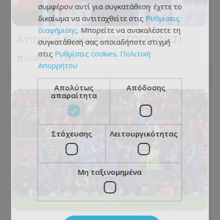
συμφέρον αντί για συγκατάθεση· έχετε το
δικαίωμα να αντιταχθείτε στις
Ρυθμίσεις
διαφήμισης
. Μπορείτε να ανακαλέσετε τη
Άτυχος ο Κονομής (ΦΩΤΟΓΡΑΦΙΕΣ)
συγκατάθεσή σας οποιαδήποτε στιγμή
στις
Ρυθμίσεις cookies
.
Πολιτική
05.08.2026 - 21:32
Απορρήτου
Απολύτως
Απόδοσης
απαραίτητα
Στόχευσης
Λειτουργικότητας
Μη ταξινομημένα