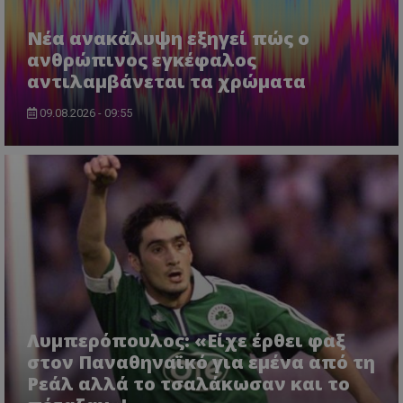
Νέα ανακάλυψη εξηγεί πώς ο
ανθρώπινος εγκέφαλος
αντιλαμβάνεται τα χρώματα
09.08.2026 - 09:55
Λυμπερόπουλος: «Είχε έρθει φαξ
στον Παναθηναϊκό για εμένα από τη
Ρεάλ αλλά το τσαλάκωσαν και το