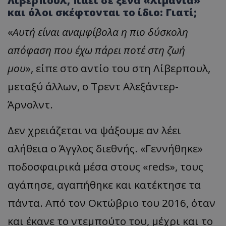
Λίβερπουλ, πάει σε ξένα «λιμάνια»
και όλοι σκέφτονται το ίδιο: Γιατί;
«
Αυτή είναι αναμφίβολα η πιο δύσκολη
απόφαση που έχω πάρει ποτέ στη ζωή
μου
», είπε στο αντίο του στη Λίβερπουλ,
μεταξύ άλλων, ο Τρεντ Αλεξάντερ-
Άρνολντ.
Δεν χρειάζεται να ψάξουμε αν λέει
αλήθεια ο Άγγλος διεθνής. «Γεννήθηκε»
ποδοσφαιρικά μέσα στους «reds», τους
αγάπησε, αγαπήθηκε και κατέκτησε τα
πάντα. Από τον Οκτώβριο του 2016, όταν
και έκανε το ντεμπούτο του, μέχρι και το