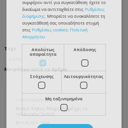
συμφέρον αντί για συγκατάθεση· έχετε το
δικαίωμα να αντιταχθείτε στις
Ρυθμίσεις
διαφήμισης
. Μπορείτε να ανακαλέσετε τη
συγκατάθεσή σας οποιαδήποτε στιγμή
στις
Ρυθμίσεις cookies
.
Πολιτική
Απορρήτου
Tags
Απολύτως
Απόδοσης
απαραίτητα
Διεθνή
Μοιράσου αυτό το άρθρο
Στόχευσης
Λειτουργικότητας
Μη ταξινομημένα
ΠΡΟΗΓΟΎΜΕΝΟ ΆΡΘΡΟ
Ντάνι Άλβες: Μαχητής μέχρι το
τελευταίο λεπτό
16.06.2025 - 19:04