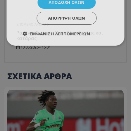
ΑΠΟΔΟΧΉ ΌΛΩΝ
ΑΠΌΡΡΙΨΗ ΌΛΩΝ
ΕΠΌΜΕΝΟ ΆΡΘΡΟ
Ρασίντι Γιεκινί: Μεταξύ ευλογίας και
ΕΜΦΆΝΙΣΗ ΛΕΠΤΟΜΕΡΕΙΏΝ
κατάρας
10.05.2025 - 15:04
ΣΧΕΤΙΚΑ ΑΡΘΡΑ