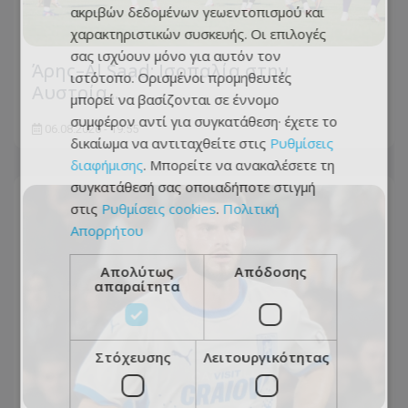
ακριβών δεδομένων γεωεντοπισμού και
χαρακτηριστικών συσκευής. Οι επιλογές
σας ισχύουν μόνο για αυτόν τον
Άρης–Al Saad: Ισοπαλία στην
ιστότοπο. Ορισμένοι προμηθευτές
Αυστρία...
μπορεί να βασίζονται σε έννομο
συμφέρον αντί για συγκατάθεση· έχετε το
06.08.2026 - 19:55
δικαίωμα να αντιταχθείτε στις
Ρυθμίσεις
διαφήμισης
. Μπορείτε να ανακαλέσετε τη
συγκατάθεσή σας οποιαδήποτε στιγμή
στις
Ρυθμίσεις cookies
.
Πολιτική
Απορρήτου
Απολύτως
Απόδοσης
απαραίτητα
Στόχευσης
Λειτουργικότητας