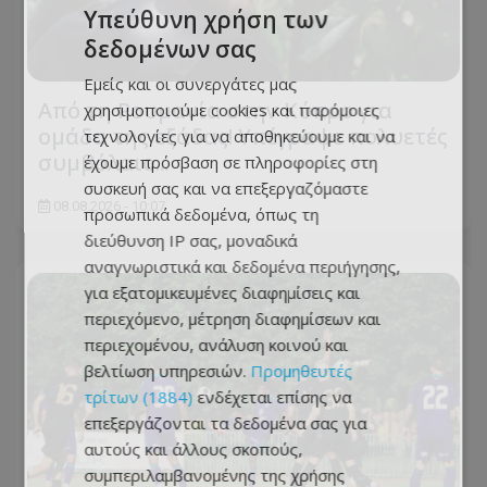
Υπεύθυνη χρήση των
δεδομένων σας
Εμείς και οι συνεργάτες μας
Από τη Ρουμανία στην Κύπρο για
χρησιμοποιούμε cookies και παρόμοιες
ομάδα της εξάδας! Υπέγραψε πολυετές
τεχνολογίες για να αποθηκεύουμε και να
συμβόλαιο...
έχουμε πρόσβαση σε πληροφορίες στη
συσκευή σας και να επεξεργαζόμαστε
08.08.2026 - 10:07
προσωπικά δεδομένα, όπως τη
διεύθυνση IP σας, μοναδικά
αναγνωριστικά και δεδομένα περιήγησης,
για εξατομικευμένες διαφημίσεις και
περιεχόμενο, μέτρηση διαφημίσεων και
περιεχομένου, ανάλυση κοινού και
βελτίωση υπηρεσιών.
Προμηθευτές
τρίτων (1884)
ενδέχεται επίσης να
επεξεργάζονται τα δεδομένα σας για
αυτούς και άλλους σκοπούς,
συμπεριλαμβανομένης της χρήσης