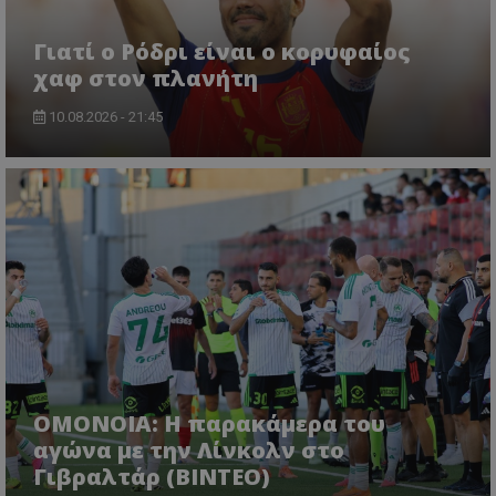
Γιατί ο Ρόδρι είναι ο κορυφαίος
χαφ στον πλανήτη
10.08.2026 - 21:45
OMONOIA: Η παρακάμερα του
αγώνα με την Λίνκολν στο
Γιβραλτάρ (BINTEO)