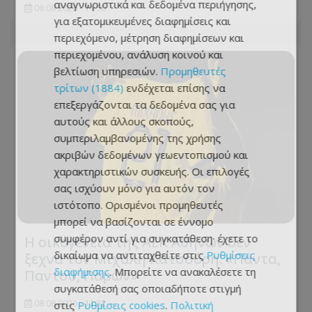
αναγνωριστικά και δεδομένα περιήγησης,
08.08.2026 - 11:50
για εξατομικευμένες διαφημίσεις και
περιεχόμενο, μέτρηση διαφημίσεων και
περιεχομένου, ανάλυση κοινού και
βελτίωση υπηρεσιών.
Προμηθευτές
τρίτων (1884)
ενδέχεται επίσης να
επεξεργάζονται τα δεδομένα σας για
αυτούς και άλλους σκοπούς,
συμπεριλαμβανομένης της χρήσης
ακριβών δεδομένων γεωεντοπισμού και
χαρακτηριστικών συσκευής. Οι επιλογές
σας ισχύουν μόνο για αυτόν τον
ιστότοπο. Ορισμένοι προμηθευτές
μπορεί να βασίζονται σε έννομο
συμφέρον αντί για συγκατάθεση· έχετε το
Η οικογένεια της ΑΕΚ Αθηνών δεν
δικαίωμα να αντιταχθείτε στις
Ρυθμίσεις
ξεχνά τον Μιχάλη Κατσούρη: «Πάντα,
διαφήμισης
. Μπορείτε να ανακαλέσετε τη
Παντού, Παρών»
συγκατάθεσή σας οποιαδήποτε στιγμή
στις
Ρυθμίσεις cookies
.
Πολιτική
08.08.2026 - 11:32