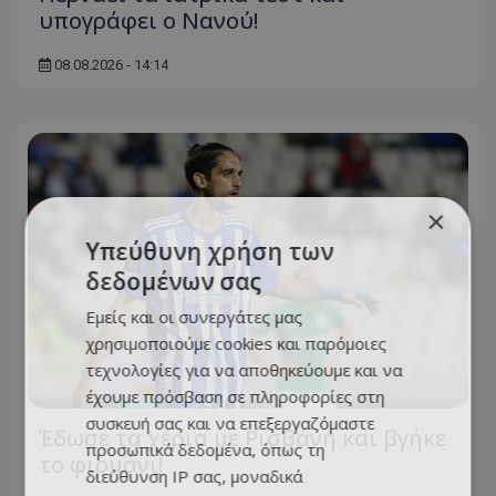
υπογράφει ο Νανού!
08.08.2026 - 14:14
×
Υπεύθυνη χρήση των
δεδομένων σας
Εμείς και οι συνεργάτες μας
χρησιμοποιούμε cookies και παρόμοιες
τεχνολογίες για να αποθηκεύουμε και να
έχουμε πρόσβαση σε πληροφορίες στη
συσκευή σας και να επεξεργαζόμαστε
Έδωσε τα χέρια με Ρισβάνη και βγήκε
προσωπικά δεδομένα, όπως τη
το φιρμάνι!
διεύθυνση IP σας, μοναδικά