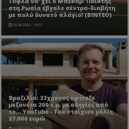
Τύφλα να’ χει ο Μπέκαμ: Παίκτης
στη Ρωσία έβγαλε σέντρα-διαβήτη
με πολύ δυνατό πλάγιο! (ΒΙΝΤΕΟ)
09.08.2026 - 16:07
Βραζιλία: 33χρονος έφτιαξε
μεζονέτα 200 τ.μ. με οδηγίες από
το... YouTube - Του στοίχισε μόλις
27.000 ευρώ
09.08.2026 - 15:59