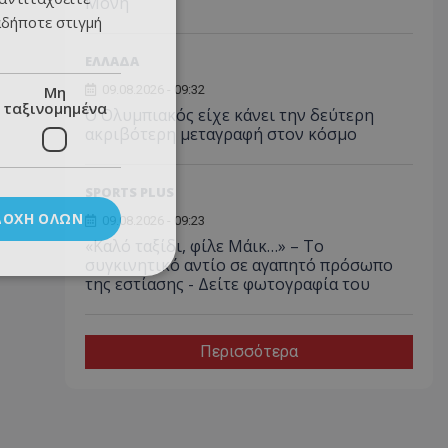
Μονή
αδήποτε στιγμή
ΕΛΛΑΔΑ
Μη
09.08.2026 - 09:32
ταξινομημένα
Ο Ολυμπιακός είχε κάνει την δεύτερη
ακριβότερη μεταγραφή στον κόσμο
SPORTS PLUS
ΔΟΧΉ ΌΛΩΝ
09.08.2026 - 09:23
«Καλό ταξίδι, φίλε Μάικ…» – Το
συγκινητικό αντίο σε αγαπητό πρόσωπο
της εστίασης - Δείτε φωτογραφία του
Περισσότερα