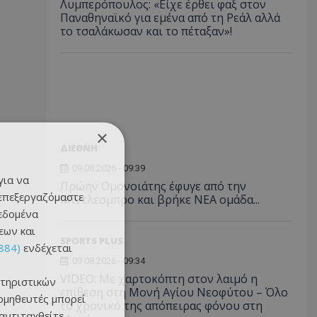
Λυμπερόπουλος: «Είχε έρθει φαξ στον
Παναθηναϊκό για εμένα από τη Ρεάλ αλλά
το τσαλάκωσαν και το πέταξαν»!
×
ΔΙΕΘΝΗ
09.08.2026 - 09:39
για να
Πρώην Ομονοιάτης έφυγε από την
 επεξεργαζόμαστε
Μίντλεσμπρο και βρήκε ΝΕΑ ομάδα...
δεδομένα
εων και
SPORTS PLUS
884)
ενδέχεται
09.08.2026 - 09:34
VIDEO: Με χαρτοκόπτη στον λαιμό η
τηριστικών
επίθεση στη Μονή Αγίου Νεοφύτου – Όλο
ομηθευτές μπορεί
το χρονικό της απόπειρας φόνου στη
 αντιταχθείτε