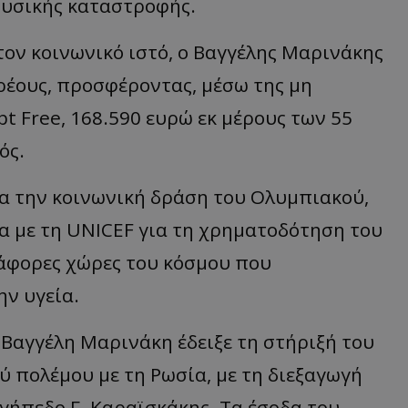
φυσικής καταστροφής.
ον κοινωνικό ιστό, ο Βαγγέλης Μαρινάκης
ρέους, προσφέροντας, μέσω της μη
 Free, 168.590 ευρώ εκ μέρους των 55
ός.
ια την κοινωνική δράση του Ολυμπιακού,
α με τη UNICEF για τη χρηματοδότηση του
άφορες χώρες του κόσμου που
ην υγεία.
 Βαγγέλη Μαρινάκη έδειξε τη στήριξή του
 πολέμου με τη Ρωσία, με τη διεξαγωγή
γήπεδο Γ. Καραϊσκάκης. Τα έσοδα του