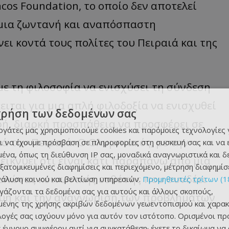
cos Foundation, το οποίο δεν αποτελεί
μια ζωντανή και αναπόσπαστη
ει κοντά τους πολίτες του Πειραιά και της
με τη φιλοσοφία να ενισχύσει τη σύνδεση
ειται για μια απλή φιλοδοξία να ενισχυθεί
χρήση των δεδομένων σας
ερή, διαρκή προσπάθεια να προσφέρει σε
εργάτες μας χρησιμοποιούμε cookies και παρόμοιες τεχνολογίες 
ά τον Πειραιά. Ο Ολυμπιακός, με την
ι να έχουμε πρόσβαση σε πληροφορίες στη συσκευή σας και να
ένα, όπως τη διεύθυνση IP σας, μοναδικά αναγνωριστικά και 
ικνύει ότι είναι κάτι παραπάνω από μια
εξατομικευμένες διαφημίσεις και περιεχόμενο, μέτρηση διαφημίσ
πυλώνας κοινωνικής ευθύνης που συνδέει
νάλυση κοινού και βελτίωση υπηρεσιών.
Προμηθευτές τρίτων (1
ργάζονται τα δεδομένα σας για αυτούς και άλλους σκοπούς,
γύη και την αναγνώριση των προβλημάτων
ένης της χρήσης ακριβών δεδομένων γεωεντοπισμού και χαρακ
ιλογές σας ισχύουν μόνο για αυτόν τον ιστότοπο. Ορισμένοι πρ
 έννομο συμφέρον αντί για συγκατάθεση· έχετε το δικαίωμα να