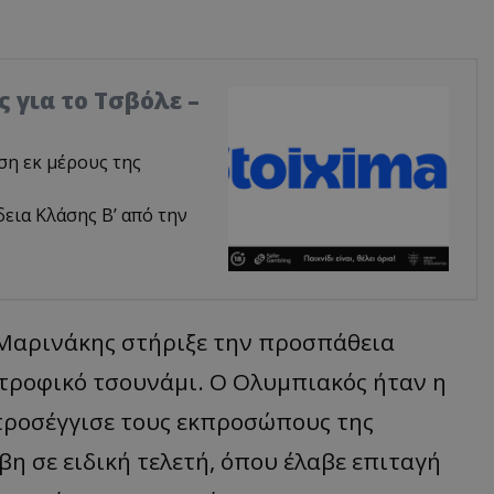
 για το Τσβόλε –
ση εκ μέρους της
άδεια Κλάσης Β’ από την
ς Μαρινάκης στήριξε την προσπάθεια
τροφικό τσουνάμι. Ο Ολυμπιακός ήταν η
ροσέγγισε τους εκπροσώπους της
 σε ειδική τελετή, όπου έλαβε επιταγή