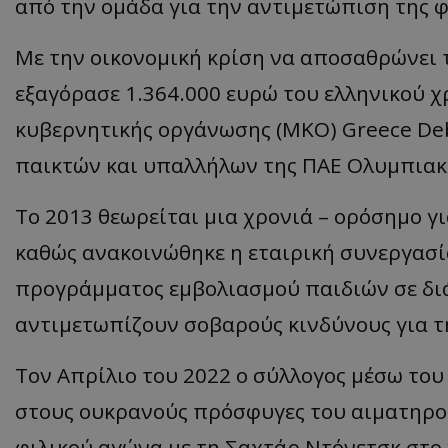
από την ομάδα για την αντιμετώπιση της 
Με την οικονομική κρίση να αποσαθρώνει τ
εξαγόρασε 1.364.000 ευρώ του ελληνικού χ
κυβερνητικής οργάνωσης (ΜΚΟ) Greece Debt
παικτών και υπαλλήλων της ΠΑΕ Ολυμπιακ
Το 2013 θεωρείται μια χρονιά – ορόσημο γ
καθώς ανακοινώθηκε η εταιρική συνεργασί
προγράμματος εμβολιασμού παιδιών σε δι
αντιμετωπίζουν σοβαρούς κινδύνους για τ
Τον Απρίλιο του 2022 ο σύλλογος μέσω του
στους ουκρανούς πρόσφυγες του αιματηρού
φιλικού αγώνα με τη Σαχτάρ Ντόνετσκ στο 