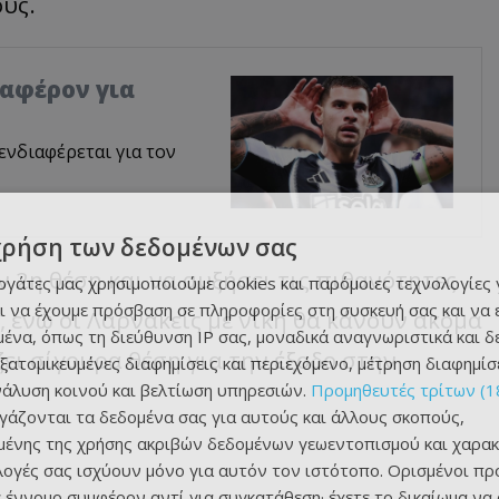
ους.
ιαφέρον για
ενδιαφέρεται για τον
χρήση των δεδομένων σας
ν 2η θέση και να αυξήσει τις πιθανότητες
εργάτες μας χρησιμοποιούμε cookies και παρόμοιες τεχνολογίες 
ι να έχουμε πρόσβαση σε πληροφορίες στη συσκευή σας και να
ενώ οι Λαρνακείς με νίκη θα κάνουν ακόμα
ένα, όπως τη διεύθυνση IP σας, μοναδικά αναγνωριστικά και 
ει σίγουρα θέση για την έξοδο στην
εξατομικευμένες διαφημίσεις και περιεχόμενο, μέτρηση διαφημίσ
νάλυση κοινού και βελτίωση υπηρεσιών.
Προμηθευτές τρίτων (1
ργάζονται τα δεδομένα σας για αυτούς και άλλους σκοπούς,
ένης της χρήσης ακριβών δεδομένων γεωεντοπισμού και χαρακ
ιλογές σας ισχύουν μόνο για αυτόν τον ιστότοπο. Ορισμένοι πρ
 έννομο συμφέρον αντί για συγκατάθεση· έχετε το δικαίωμα να