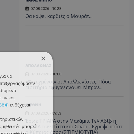
ΠΑΡΑΣΚΗΝΙΟ
07.08.2026 - 10:28
Θα κάψει καρδιές ο Μουράτ…
×
ΑΠΟΛΛΩΝΑΣ
07.08.2026 - 10:00
για να
«Φτιαγμένοι» οι Απολλωνίστες: Πόσα
 επεξεργαζόμαστε
εισιτήρια έφυγαν ενόψει Μπραν...
δεδομένα
εων και
884)
ενδέχεται
ΔΙΕΘΝΗ
07.08.2026 - 09:53
τηριστικών
Έριξε ΤΡΙΑΡΑ στην Μακάμπι Τελ Αβίβ η
ομηθευτές μπορεί
ΤΣΣΚΑ των Πίττα και Σένσι - Έγραψε ασίστ
ο Κύπριος άσος (ΣΤΙΓΜΙΟΤΥΠΑ)
 αντιταχθείτε