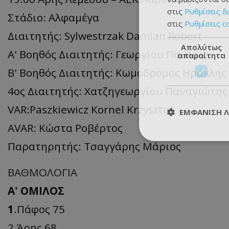
στις
Ρυθμίσεις δ
Στάδιο: Αλφαμέγα
στις
Ρυθμίσεις c
Διαιτητής: Sylwestrzak Damian Robert
Απολύτως
Α' Βοηθός Διαιτητής: Γεωργίου Παύλος
απαραίτητα
Β' Βοηθός Διαιτητής: Κωμοδρόμος Ηράκλης
4ος Διαιτητής: Χατζηγεωργίου Παναγιώτης
VAR:Paszkiewicz Kornel Krzysztof
ΕΜΦΆΝΙΣΗ 
AVAR: Κώστα Ροβέρτος
Παρατηρητής: Τσαγγάρης Μάριος
ΒΑΘΜΟΛΟΓΙΑ
Α' ΟΜΙΛΟΣ
1
.Πάφος 75
2.Άρης 68