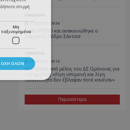
αδήποτε στιγμή
ΟΜΟΝΟΙΑ
07.08.2026 - 09:34
Μη
Ήρθε ΚΥΠΡΟ και ανακοινώθηκε ο
ταξινομημένα
24χρονος Πέδρο Σάντσο!
ΟΜΟΝΟΙΑ
07.08.2026 - 09:14
ΔΟΧΉ ΌΛΩΝ
Αντίδραση από μέλος του ΔΣ Ομόνοιας για
την κριτική: «Λίγη υπομονή και λίγη
ταπεινότητα δεν έβλαψαν ποτέ κανέναν»
Περισσότερα