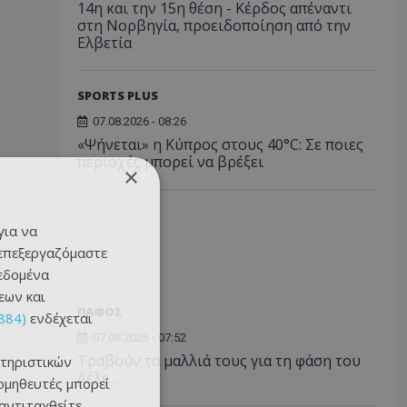
14η και την 15η θέση - Κέρδος απέναντι
στη Νορβηγία, προειδοποίηση από την
Ελβετία
SPORTS PLUS
07.08.2026 - 08:26
«Ψήνεται» η Κύπρος στους 40°C: Σε ποιες
περιοχές μπορεί να βρέξει
×
για να
 επεξεργαζόμαστε
δεδομένα
εων και
ΠΑΦΟΣ
884)
ενδέχεται
07.08.2026 - 07:52
Τραβούν τα μαλλιά τους για τη φάση του
τηριστικών
Λέλε…
ομηθευτές μπορεί
 αντιταχθείτε