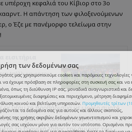
με υπέροχη κεφαλιά του Κίβιορ στο 3ο
γκααρντ. Η απάντηση των φιλοξενούμενων
ερ, ο Έζε με πανέμορφο τελείωμα στην
!
α εισιτήρια
χρήση των δεδομένων σας
 του Απόλλωνα για τον
εργάτες μας χρησιμοποιούμε cookies και παρόμοιες τεχνολογίες 
ι να έχουμε πρόσβαση σε πληροφορίες στη συσκευή σας και να
ένα, όπως τη διεύθυνση IP σας, μοναδικά αναγνωριστικά και 
εξατομικευμένες διαφημίσεις και περιεχόμενο, μέτρηση διαφημίσ
νάλυση κοινού και βελτίωση υπηρεσιών.
Προμηθευτές τρίτων (1
ρε εκ νέου το προβάδισμα με ωραίο συρτό
ργάζονται τα δεδομένα σας για αυτούς και άλλους σκοπούς,
ατετά και με εντυπωσιακή λόμπα να
ένης της χρήσης ακριβών δεδομένων γεωεντοπισμού και χαρακ
ιλογές σας ισχύουν μόνο για αυτόν τον ιστότοπο. Ορισμένοι πρ
 μετά το τραγικό λάθος της άμυνας του
 έννομο συμφέρον αντί για συγκατάθεση· έχετε το δικαίωμα να