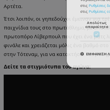
Αρτέτα.
στις
Ρυθμίσεις δ
στις
Ρυθμίσεις c
Έτσι λοιπόν, οι γηπεδούχοι έμειναν για τρ
Απολύτως
απαραίτητα
παιχνίδια τους στο πρωτάθλημα, με αποτέλ
πρωτοπόρο Λίβερπουλ που έχει ένα ματς λι
φινάλε και χρειάζεται μόλις ένα βαθμό στο
στην Τότεναμ, για να κατακτήσει και μαθη
ΕΜΦΆΝΙΣΗ 
Δείτε τα στιγμιότυπα του αγώνα: