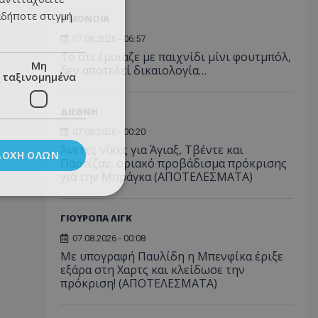
αδήποτε στιγμή
ΟΜΟΝΟΙΑ
07.08.2026 - 06:57
Το ότι έμοιαζε με παιχνίδι μίνι φουτμπόλ,
Μη
δεν αποτελεί δικαιολογία…
ταξινομημένα
ΔΙΕΘΝΗ
07.08.2026 - 00:20
Άνετες νίκες για Άγιαξ, Τβέντε και
ΔΟΧΉ ΌΛΩΝ
Παρτίζαν, οριακό προβάδισμα πρόκρισης
για την Μπράγκα (ΑΠΟΤΕΛΕΣΜΑΤΑ)
ΓΙΟΥΡΟΠΑ ΛΙΓΚ
07.08.2026 - 00:08
Με υπογραφή Παυλίδη η Μπενφίκα έριξε
εξάρα στη Χαρτς και κλείδωσε την
πρόκριση! (ΑΠΟΤΕΛΕΣΜΑΤΑ)