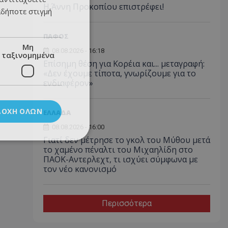
Η Άννη Προκοπίου επιστρέφει!
αδήποτε στιγμή
ΠΑΦΟΣ
Μη
08.08.2026 - 16:18
ταξινομημένα
Επίσημη θέση για Κορέια και... μεταγραφή:
«Δεν έχουμε τίποτα, γνωρίζουμε για το
ενδιαφέρον»
ΔΟΧΉ ΌΛΩΝ
ΕΛΛΑΔΑ
08.08.2026 - 16:00
Γιατί δεν μέτρησε το γκολ του Μύθου μετά
το χαμένο πέναλτι του Μιχαηλίδη στο
ΠΑΟΚ-Αντερλεχτ, τι ισχύει σύμφωνα με
τον νέο κανονισμό
Περισσότερα