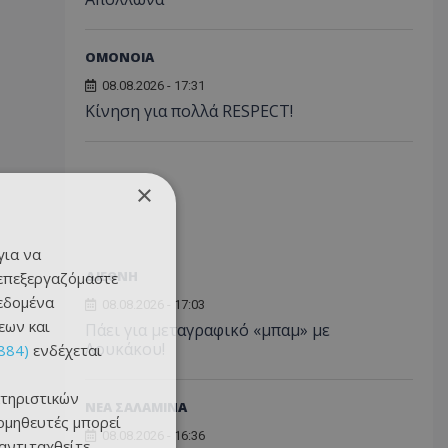
ΟΜΟΝΟΙΑ
08.08.2026 - 17:31
Κίνηση για πολλά RESPECT!
×
για να
ΔΙΕΘΝΗ
 επεξεργαζόμαστε
δεδομένα
08.08.2026 - 17:03
εων και
Πάει για μεταγραφικό «μπαμ» με
Λουκάκου!
884)
ενδέχεται
τηριστικών
ΝΕΑ ΣΑΛΑΜΙΝΑ
ομηθευτές μπορεί
08.08.2026 - 16:36
 αντιταχθείτε