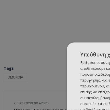
Υπεύθυνη 
Εμείς και οι συν
Tags
αποθηκεύουμε κα
προσωπικά δεδομ
ΟΜΟΝΟΙΑ
περιήγησης, για 
περιεχομένου, α
επίσης να επεξε
συμπεριλαμβανομ
συσκευής. Οι επ
ΠΡΟΗΓΟΎΜΕΝΟ ΆΡΘΡΟ
να βασίζονται σε