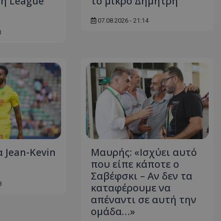
τη League
το μικρό Δημήτρη
07.08.2026 - 21:14
3
 Jean-Kevin
Μαυρής: «Ισχύει αυτό
που είπε κάποτε ο
Σαβέφσκι – Αν δεν τα
8
καταφέρουμε να
απέναντι σε αυτή την
ομάδα…»