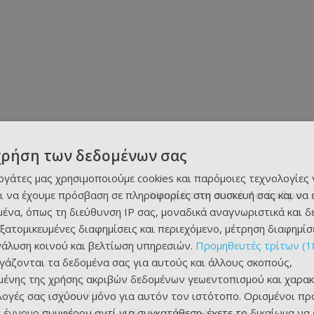
χρήση των δεδομένων σας
εργάτες μας χρησιμοποιούμε cookies και παρόμοιες τεχνολογίες 
Μοιράσου αυτό το άρθρο
ι να έχουμε πρόσβαση σε πληροφορίες στη συσκευή σας και να
ένα, όπως τη διεύθυνση IP σας, μοναδικά αναγνωριστικά και 
εξατομικευμένες διαφημίσεις και περιεχόμενο, μέτρηση διαφημίσ
νάλυση κοινού και βελτίωση υπηρεσιών.
Προμηθευτές τρίτων (1
ργάζονται τα δεδομένα σας για αυτούς και άλλους σκοπούς,
ένης της χρήσης ακριβών δεδομένων γεωεντοπισμού και χαρακ
ιλογές σας ισχύουν μόνο για αυτόν τον ιστότοπο. Ορισμένοι πρ
ΕΠΌΜΕΝΟ ΆΡΘΡΟ
 έννομο συμφέρον αντί για συγκατάθεση· έχετε το δικαίωμα να