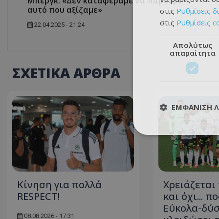
Μπεργκ: «Δεν καταφέραμε να πάρουμε
αυτό που αξίζαμε»
στις
Ρυθμίσεις δ
στις
Ρυθμίσεις c
22.04.2025 - 21:24
Απολύτως
απαραίτητα
ΣΧΕΤΙΚΑ ΑΡΘΡΑ
ΕΜΦΆΝΙΣΗ 
Κίνηση για πολλά
Χρειάζεται
RESPECT!
και όχι... π
Εύκολα-δύσ
08.08.2026 - 17:31