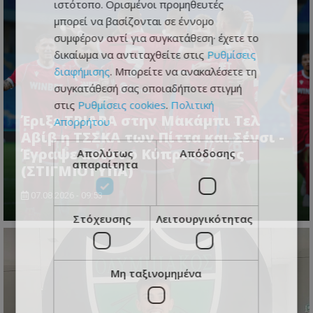
ιστότοπο. Ορισμένοι προμηθευτές
μπορεί να βασίζονται σε έννομο
συμφέρον αντί για συγκατάθεση· έχετε το
δικαίωμα να αντιταχθείτε στις
Ρυθμίσεις
διαφήμισης
. Μπορείτε να ανακαλέσετε τη
συγκατάθεσή σας οποιαδήποτε στιγμή
στις
Ρυθμίσεις cookies
.
Πολιτική
Έριξε ΤΡΙΑΡΑ στην Μακάμπι Τελ
Απορρήτου
Αβίβ η ΤΣΣΚΑ των Πίττα και Σένσι -
Έγραψε ασίστ ο Κύπριος άσος
Απολύτως
Απόδοσης
απαραίτητα
(ΣΤΙΓΜΙΟΤΥΠΑ)
07.08.2026 - 09:53
Στόχευσης
Λειτουργικότητας
Μη ταξινομημένα