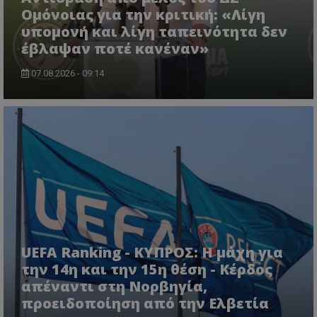
Ομόνοιας για την κριτική: «Λίγη
υπομονή και λίγη ταπεινότητα δεν
έβλαψαν ποτέ κανέναν»
07.08.2026 - 09:14
UEFA Ranking - ΚΥΠΡΟΣ: Η μάχη για
την 14η και την 15η θέση - Κέρδος
απέναντι στη Νορβηγία,
προειδοποίηση από την Ελβετία