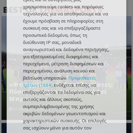
χρησιμοποιούμε cookies και παρόμοιες
BEST OF
THEMASPORTS
τεχνολογίες για να αποθηκεύουμε και να
έχουμε πρόσβαση σε πληροφορίες στη
συσκευή σας και να επεξεργαζόμαστε
προσωπικά δεδομένα, όπως τη
διεύθυνση IP σας, μοναδικά
αναγνωριστικά και δεδομένα περιήγησης,
για εξατομικευμένες διαφημίσεις και
περιεχόμενο, μέτρηση διαφημίσεων και
περιεχομένου, ανάλυση κοινού και
βελτίωση υπηρεσιών.
Προμηθευτές
«Φτιαγμένοι» οι Απολλωνίστες:
τρίτων (1884)
ενδέχεται επίσης να
Πόσα εισιτήρια έφυγαν ενόψει
επεξεργάζονται τα δεδομένα σας για
Μπραν...
αυτούς και άλλους σκοπούς,
συμπεριλαμβανομένης της χρήσης
07.08.2026 - 10:00
ακριβών δεδομένων γεωεντοπισμού και
χαρακτηριστικών συσκευής. Οι επιλογές
σας ισχύουν μόνο για αυτόν τον