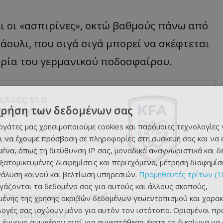
 οι «ασπιρίνες», οκτώ βαθμούς πάνω από
άουλι, που σιγά σιγά μπορεί να σκέφτεται
ορία του γερμανικού ποδοσφαίρου.
ελίες για
χρήση των δεδομένων σας
ε ξένους
εργάτες μας χρησιμοποιούμε cookies και παρόμοιες τεχνολογίες 
ι να έχουμε πρόσβαση σε πληροφορίες στη συσκευή σας και να
ρέα, με επίκεντρο
ένα, όπως τη διεύθυνση IP σας, μοναδικά αναγνωριστικά και 
 διαιτητές.
εξατομικευμένες διαφημίσεις και περιεχόμενο, μέτρηση διαφημίσ
νάλυση κοινού και βελτίωση υπηρεσιών.
Προμηθευτές τρίτων (1
ργάζονται τα δεδομένα σας για αυτούς και άλλους σκοπούς,
βασικός καθ' όλη τη διάρκεια της
ένης της χρήσης ακριβών δεδομένων γεωεντοπισμού και χαρακ
ιλογές σας ισχύουν μόνο για αυτόν τον ιστότοπο. Ορισμένοι πρ
ική παρουσία.
 έννομο συμφέρον αντί για συγκατάθεση· έχετε το δικαίωμα να