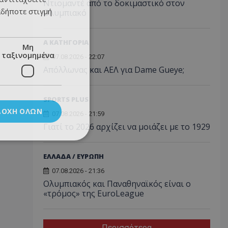
Ντιομαντέ από το δοκιμαστικό στον
αδήποτε στιγμή
Ολυμπιακό
Α ΚΑΤΗΓΟΡΙΑ
Μη
ταξινομημένα
07.08.2026 - 22:07
Απόλλωνας και ΑΕΛ για Dame Gueye;
SPORTS PLUS
ΔΟΧΉ ΌΛΩΝ
07.08.2026 - 21:59
Γιατί το 2026 αρχίζει να μοιάζει με το 1929
ΕΛΛΑΔΑ / ΕΥΡΩΠΗ
07.08.2026 - 21:36
Ολυμπιακός και Παναθηναϊκός είναι ο
«τρόμος» της EuroLeague
Περισσότερα