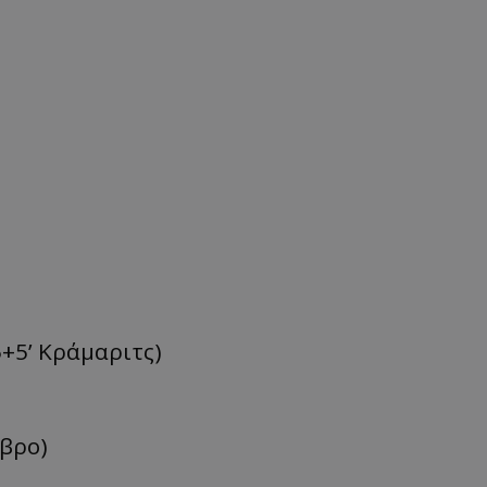
45+5’ Κράμαριτς)
άβρο)