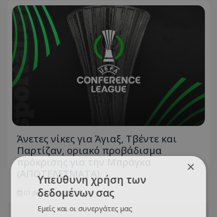
Άνετες νίκες για Άγιαξ, Τβέντε και
Παρτίζαν, οριακό προβάδισμα
πρόκρισης για την Μπράγκα
×
(ΑΠΟΤΕΛΕΣΜΑΤΑ)
Υπεύθυνη χρήση των
δεδομένων σας
07.08.2026 - 00:20
Εμείς και οι συνεργάτες μας