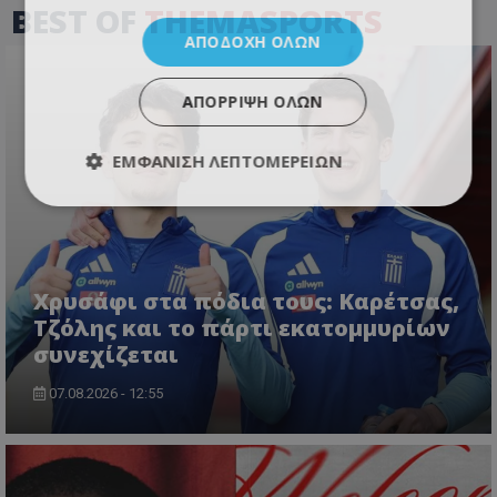
BEST OF
THEMASPORTS
ΑΠΟΔΟΧΉ ΌΛΩΝ
ΑΠΌΡΡΙΨΗ ΌΛΩΝ
ΕΜΦΆΝΙΣΗ ΛΕΠΤΟΜΕΡΕΙΏΝ
Χρυσάφι στα πόδια τους: Καρέτσας,
Τζόλης και το πάρτι εκατομμυρίων
συνεχίζεται
07.08.2026 - 12:55