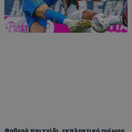
Φοβερό παιχνίδι, εκπληκτικό ημίωρο