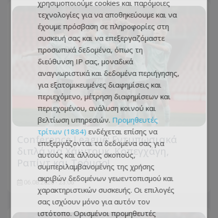
χρησιμοποιούμε cookies και παρόμοιες
τεχνολογίες για να αποθηκεύουμε και να
έχουμε πρόσβαση σε πληροφορίες στη
συσκευή σας και να επεξεργαζόμαστε
προσωπικά δεδομένα, όπως τη
διεύθυνση IP σας, μοναδικά
αναγνωριστικά και δεδομένα περιήγησης,
για εξατομικευμένες διαφημίσεις και
περιεχόμενο, μέτρηση διαφημίσεων και
περιεχομένου, ανάλυση κοινού και
βελτίωση υπηρεσιών.
Προμηθευτές
τρίτων (1884)
ενδέχεται επίσης να
Conference League: Εντυπωσιακά
επεξεργάζονται τα δεδομένα σας για
διπλά για Χάιντουκ, Κοπεγχάγη,
αυτούς και άλλους σκοπούς,
Ραπίντ και Τρόμσο!
συμπεριλαμβανομένης της χρήσης
ακριβών δεδομένων γεωεντοπισμού και
06.08.2026 - 23:06
χαρακτηριστικών συσκευής. Οι επιλογές
σας ισχύουν μόνο για αυτόν τον
ιστότοπο. Ορισμένοι προμηθευτές