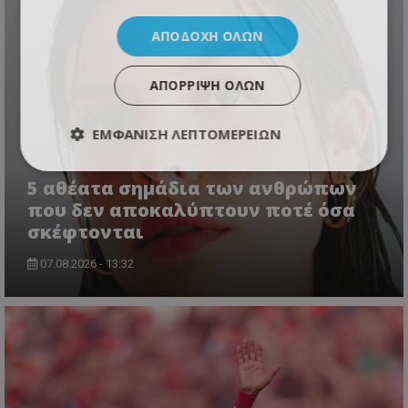
ΑΠΟΔΟΧΉ ΌΛΩΝ
ΑΠΌΡΡΙΨΗ ΌΛΩΝ
ΕΜΦΆΝΙΣΗ ΛΕΠΤΟΜΕΡΕΙΏΝ
5 αθέατα σημάδια των ανθρώπων
που δεν αποκαλύπτουν ποτέ όσα
σκέφτονται
07.08.2026 - 13:32