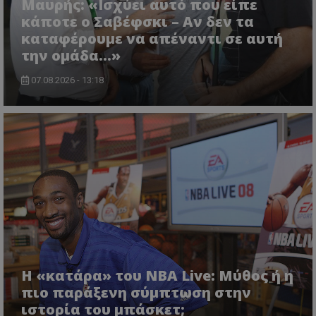
Μαυρής: «Ισχύει αυτό που είπε
κάποτε ο Σαβέφσκι – Αν δεν τα
καταφέρουμε να απέναντι σε αυτή
την ομάδα…»
07.08.2026 - 13:18
Η «κατάρα» του NBA Live: Μύθος ή η
πιο παράξενη σύμπτωση στην
ιστορία του μπάσκετ;