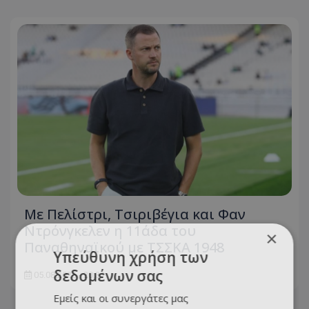
Με Πελίστρι, Τσιριβέγια και Φαν
Ντρόνγκελεν η 11άδα του
×
Παναθηναϊκού με ΤΣΣΚΑ 1948
Υπεύθυνη χρήση των
δεδομένων σας
05.08.2026 - 20:31
Εμείς και οι συνεργάτες μας