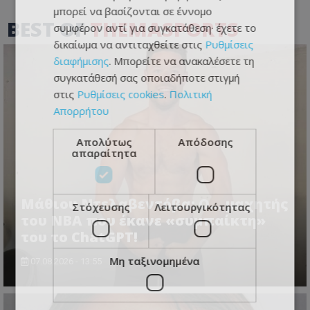
μπορεί να βασίζονται σε έννομο
BEST OF
THEMASPORTS
συμφέρον αντί για συγκατάθεση· έχετε το
δικαίωμα να αντιταχθείτε στις
Ρυθμίσεις
διαφήμισης
. Μπορείτε να ανακαλέσετε τη
συγκατάθεσή σας οποιαδήποτε στιγμή
στις
Ρυθμίσεις cookies
.
Πολιτική
Απορρήτου
Απολύτως
Απόδοσης
απαραίτητα
Μάθιου Ντελαβεντόβα: Ο… μαχητής
Στόχευσης
Λειτουργικότητας
του NBA που έκανε «συμπαίκτη»
του το ChatGPT!
Μη ταξινομημένα
07.08.2026 - 13:55