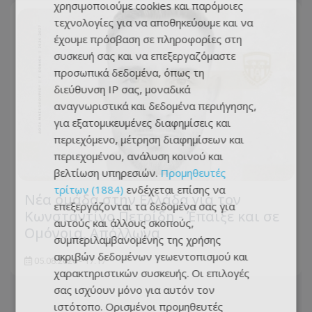
χρησιμοποιούμε cookies και παρόμοιες
τεχνολογίες για να αποθηκεύουμε και να
έχουμε πρόσβαση σε πληροφορίες στη
συσκευή σας και να επεξεργαζόμαστε
προσωπικά δεδομένα, όπως τη
διεύθυνση IP σας, μοναδικά
αναγνωριστικά και δεδομένα περιήγησης,
για εξατομικευμένες διαφημίσεις και
περιεχόμενο, μέτρηση διαφημίσεων και
περιεχομένου, ανάλυση κοινού και
βελτίωση υπηρεσιών.
Προμηθευτές
τρίτων (1884)
ενδέχεται επίσης να
Νέα ομάδα στην Ελλάδα για τον
επεξεργάζονται τα δεδομένα σας για
Κωνσταντίνο Πετρίδη - Έπαιξε και σε
αυτούς και άλλους σκοπούς,
Ομόνοια, Απόλλωνα
συμπεριλαμβανομένης της χρήσης
ακριβών δεδομένων γεωεντοπισμού και
05.08.2026 - 17:17
χαρακτηριστικών συσκευής. Οι επιλογές
σας ισχύουν μόνο για αυτόν τον
ιστότοπο. Ορισμένοι προμηθευτές