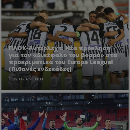
ΠΑΟΚ-Άντερλεχτ: Νέα πρόκληση
για τον «δικέφαλο του βορρά» στα
προκριματικά του Europa League!
(Πιθανές ενδεκάδες)
06.08.2026 - 08:08