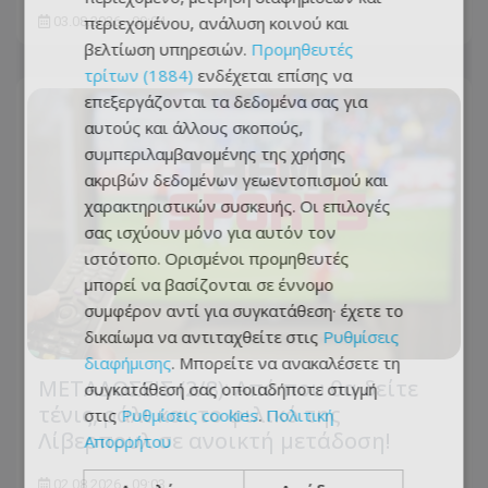
περιεχομένου, ανάλυση κοινού και
03.08.2026 - 09:04
βελτίωση υπηρεσιών.
Προμηθευτές
τρίτων (1884)
ενδέχεται επίσης να
επεξεργάζονται τα δεδομένα σας για
αυτούς και άλλους σκοπούς,
συμπεριλαμβανομένης της χρήσης
ακριβών δεδομένων γεωεντοπισμού και
χαρακτηριστικών συσκευής. Οι επιλογές
σας ισχύουν μόνο για αυτόν τον
ιστότοπο. Ορισμένοι προμηθευτές
μπορεί να βασίζονται σε έννομο
συμφέρον αντί για συγκατάθεση· έχετε το
δικαίωμα να αντιταχθείτε στις
Ρυθμίσεις
διαφήμισης
. Μπορείτε να ανακαλέσετε τη
ΜΕΤΑΔΟΣΕΙΣ (2/8): Από που θα δείτε
συγκατάθεσή σας οποιαδήποτε στιγμή
τένις, ράλι και το φιλικό της
στις
Ρυθμίσεις cookies
.
Πολιτική
Λίβερπουλ σε ανοικτή μετάδοση!
Απορρήτου
02.08.2026 - 09:03