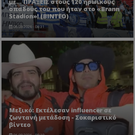
με... ΠΡΑΞΕΙΣ στους 120 ηρωικούς
οπαδούς του που ήταν στο «Brann
Stadion»! (ΒΙΝΤΕΟ)
06.08.2026 - 08:31
Μεξικό: Εκτέλεσαν influencer σε
ζωντανή μετάδοση - Σοκαριστικό
βίντεο