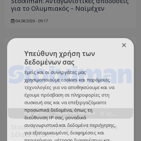
Stoiximan: Ανταγωνιστικές αποδόσεις
για το Ολυμπιακός – Ναϊμέχεν
04.08.2026 - 09:17
×
Υπεύθυνη χρήση των
δεδομένων σας
Εμείς και οι συνεργάτες μας
χρησιμοποιούμε cookies και παρόμοιες
τεχνολογίες για να αποθηκεύουμε και να
έχουμε πρόσβαση σε πληροφορίες στη
συσκευή σας και να επεξεργαζόμαστε
προσωπικά δεδομένα, όπως τη
διεύθυνση IP σας, μοναδικά
αναγνωριστικά και δεδομένα περιήγησης,
Stoiximan: Πληθώρα επιλογών στο
για εξατομικευμένες διαφημίσεις και
Σέλτικ-Νταντί
περιεχόμενο, μέτρηση διαφημίσεων και