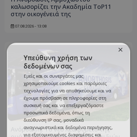
καλωσορίζει την Ακαδημία ToP11
στην οικογένειά της
07.08.2026 - 13:08
×
Υπεύθυνη χρήση των
δεδομένων σας
Εμείς και οι συνεργάτες μας
χρησιμοποιούμε cookies και παρόμοιες
τεχνολογίες για να αποθηκεύουμε και να
έχουμε πρόσβαση σε πληροφορίες στη
συσκευή σας και να επεξεργαζόμαστε
προσωπικά δεδομένα, όπως τη
διεύθυνση IP σας, μοναδικά
αναγνωριστικά και δεδομένα περιήγησης,
Ανόρθωση: Το νέο λεωφορείο της
για εξατομικευμένες διαφημίσεις και
ομάδας στην υπηρεσία των παιδιών