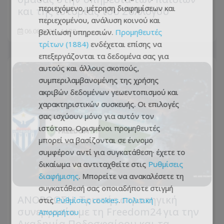
περιεχόμενο, μέτρηση διαφημίσεων και
και της ιστορίας του Συλλόγου
περιεχομένου, ανάλυση κοινού και
βελτίωση υπηρεσιών.
Προμηθευτές
06.08.2026 - 14:38
τρίτων (1884)
ενδέχεται επίσης να
επεξεργάζονται τα δεδομένα σας για
αυτούς και άλλους σκοπούς,
συμπεριλαμβανομένης της χρήσης
ακριβών δεδομένων γεωεντοπισμού και
χαρακτηριστικών συσκευής. Οι επιλογές
σας ισχύουν μόνο για αυτόν τον
ιστότοπο. Ορισμένοι προμηθευτές
μπορεί να βασίζονται σε έννομο
συμφέρον αντί για συγκατάθεση· έχετε το
δικαίωμα να αντιταχθείτε στις
Ρυθμίσεις
διαφήμισης
. Μπορείτε να ανακαλέσετε τη
συγκατάθεσή σας οποιαδήποτε στιγμή
ΑΝΟΡΘΩΣΗ: Τριετής στρατηγική
στις
Ρυθμίσεις cookies
.
Πολιτική
συνεργασία με τη Freedom24 για την
Απορρήτου
Ακαδημία Ποδοσφαίρου και τα