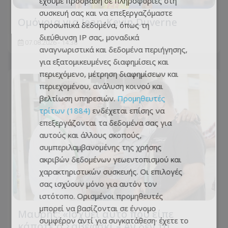
έχουμε πρόσβαση σε πληροφορίες στη
συσκευή σας και να επεξεργαζόμαστε
Ομόνοια για Jean-Kevin Duverne
προσωπικά δεδομένα, όπως τη
διεύθυνση IP σας, μοναδικά
07.08.2026 - 14:38
αναγνωριστικά και δεδομένα περιήγησης,
για εξατομικευμένες διαφημίσεις και
περιεχόμενο, μέτρηση διαφημίσεων και
περιεχομένου, ανάλυση κοινού και
βελτίωση υπηρεσιών.
Προμηθευτές
τρίτων (1884)
ενδέχεται επίσης να
επεξεργάζονται τα δεδομένα σας για
αυτούς και άλλους σκοπούς,
συμπεριλαμβανομένης της χρήσης
ακριβών δεδομένων γεωεντοπισμού και
χαρακτηριστικών συσκευής. Οι επιλογές
σας ισχύουν μόνο για αυτόν τον
ιστότοπο. Ορισμένοι προμηθευτές
μπορεί να βασίζονται σε έννομο
Μαυρής: «Ισχύει αυτό που είπε
συμφέρον αντί για συγκατάθεση· έχετε το
κάποτε ο Σαβέφσκι – Αν δεν τα