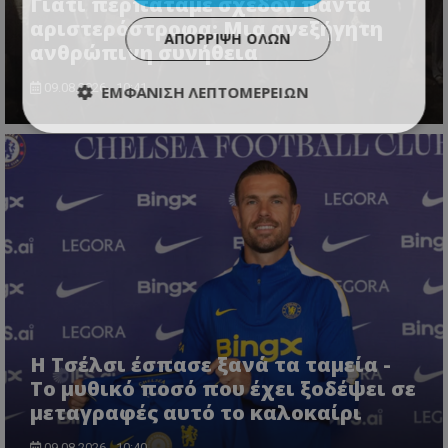
Γιατί περπατάμε σχεδόν πάντα
αριστερόστροφα; Μια ανεξήγητη
ΑΠΌΡΡΙΨΗ ΌΛΩΝ
ανθρώπινη συνήθεια
09.08.2026 - 10:41
ΕΜΦΆΝΙΣΗ ΛΕΠΤΟΜΕΡΕΙΏΝ
Η Τσέλσι έσπασε ξανά τα ταμεία -
Το μυθικό ποσό που έχει ξοδέψει σε
μεταγραφές αυτό το καλοκαίρι
09.08.2026 - 10:40