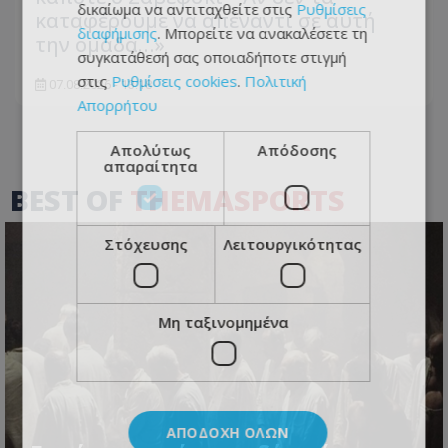
δικαίωμα να αντιταχθείτε στις
Ρυθμίσεις
καταφέρουμε να απέναντι σε αυτή
διαφήμισης
. Μπορείτε να ανακαλέσετε τη
την ομάδα…»
συγκατάθεσή σας οποιαδήποτε στιγμή
στις
Ρυθμίσεις cookies
.
Πολιτική
07.08.2026 - 13:18
Απορρήτου
Απολύτως
Απόδοσης
απαραίτητα
BEST OF
THEMASPORTS
Στόχευσης
Λειτουργικότητας
Μη ταξινομημένα
ΑΠΟΔΟΧΉ ΌΛΩΝ