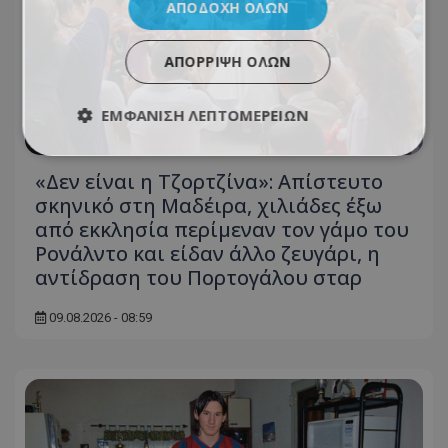
ΑΠΟΔΟΧΉ ΌΛΩΝ
ΑΠΌΡΡΙΨΗ ΌΛΩΝ
ΕΜΦΆΝΙΣΗ ΛΕΠΤΟΜΕΡΕΙΏΝ
«Δεν είναι η Τζορτζίνα»: Απίστευτο
σκηνικό στη Μαδέιρα, χιλιάδες έξω
από εκκλησία περίμεναν τον γάμο του
Ρονάλντο και είδαν άλλο ζευγάρι, η
αντίδραση του Πορτογάλου σταρ
09.08.2026 - 08:59