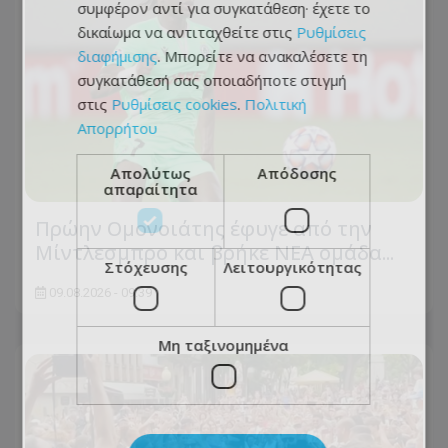
συμφέρον αντί για συγκατάθεση· έχετε το
δικαίωμα να αντιταχθείτε στις
Ρυθμίσεις
διαφήμισης
. Μπορείτε να ανακαλέσετε τη
συγκατάθεσή σας οποιαδήποτε στιγμή
στις
Ρυθμίσεις cookies
.
Πολιτική
Απορρήτου
Απολύτως
Απόδοσης
απαραίτητα
Πρώην Ομονοιάτης έφυγε από την
Μίντλεσμπρο και βρήκε ΝΕΑ ομάδα...
Στόχευσης
Λειτουργικότητας
09.08.2026 - 09:39
Μη ταξινομημένα