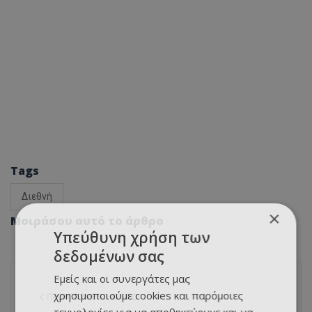
Tags
Διεθνή
×
Μοιράσου αυτό το άρθρο
Υπεύθυνη χρήση των
δεδομένων σας
Εμείς και οι συνεργάτες μας
χρησιμοποιούμε cookies και παρόμοιες
ΠΡΟΗΓΟΎΜΕΝΟ ΆΡΘΡΟ