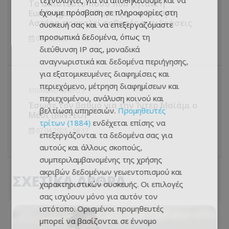
τεχνολογίες για να αποθηκεύουμε και να
Το απίστευτο ποσό που ζητάει η
έχουμε πρόσβαση σε πληροφορίες στη
Euroleague από Παρτιζάν κι Ερυθρό
Αστέρα προκαλεί σοβαρές αντιδράσεις
συσκευή σας και να επεξεργαζόμαστε
προσωπικά δεδομένα, όπως τη
08.04.2025 - 14:18
διεύθυνση IP σας, μοναδικά
αναγνωριστικά και δεδομένα περιήγησης,
για εξατομικευμένες διαφημίσεις και
περιεχόμενο, μέτρηση διαφημίσεων και
ΕΠΌΜΕΝΟ ΆΡΘΡΟ
περιεχομένου, ανάλυση κοινού και
Έσωσε τον βαθμό για την Ίντερ Μαϊάμι ο
βελτίωση υπηρεσιών.
Προμηθευτές
Μέσι (ΒΙΝΤΕΟ)
τρίτων (1884)
ενδέχεται επίσης να
07.04.2025 - 16:17
επεξεργάζονται τα δεδομένα σας για
αυτούς και άλλους σκοπούς,
συμπεριλαμβανομένης της χρήσης
ακριβών δεδομένων γεωεντοπισμού και
ΣΧΕΤΙΚΑ ΑΡΘΡΑ
χαρακτηριστικών συσκευής. Οι επιλογές
σας ισχύουν μόνο για αυτόν τον
ιστότοπο. Ορισμένοι προμηθευτές
μπορεί να βασίζονται σε έννομο