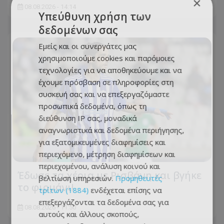
×
08.08.2026 - 14:14
Υπεύθυνη χρήση των
δεδομένων σας
Εμείς και οι συνεργάτες μας
χρησιμοποιούμε cookies και παρόμοιες
τεχνολογίες για να αποθηκεύουμε και να
έχουμε πρόσβαση σε πληροφορίες στη
συσκευή σας και να επεξεργαζόμαστε
προσωπικά δεδομένα, όπως τη
διεύθυνση IP σας, μοναδικά
αναγνωριστικά και δεδομένα περιήγησης,
για εξατομικευμένες διαφημίσεις και
περιεχόμενο, μέτρηση διαφημίσεων και
περιεχομένου, ανάλυση κοινού και
Έδωσε τα χέρια με Ρισβάνη και βγήκε
βελτίωση υπηρεσιών.
Προμηθευτές
το φιρμάνι!
τρίτων (1884)
ενδέχεται επίσης να
επεξεργάζονται τα δεδομένα σας για
08.08.2026 - 11:50
αυτούς και άλλους σκοπούς,