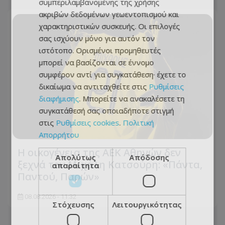
συμπεριλαμβανομένης της χρήσης
ακριβών δεδομένων γεωεντοπισμού και
χαρακτηριστικών συσκευής. Οι επιλογές
σας ισχύουν μόνο για αυτόν τον
ιστότοπο. Ορισμένοι προμηθευτές
μπορεί να βασίζονται σε έννομο
συμφέρον αντί για συγκατάθεση· έχετε το
δικαίωμα να αντιταχθείτε στις
Ρυθμίσεις
διαφήμισης
. Μπορείτε να ανακαλέσετε τη
συγκατάθεσή σας οποιαδήποτε στιγμή
στις
Ρυθμίσεις cookies
.
Πολιτική
Απορρήτου
Η οικογένεια της ΑΕΚ Αθηνών δεν
Απολύτως
Απόδοσης
ξεχνά τον Μιχάλη Κατσούρη: «Πάντα,
απαραίτητα
Παντού, Παρών»
08.08.2026 - 11:32
Στόχευσης
Λειτουργικότητας