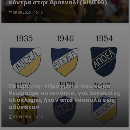
κόντρα στην Άρσεναλ! (ΒΙΝΤΕΟ)
09.08.2026 - 16:45
Πετεβίνος: «Πράγματα που τώρα
θεωρούμε αυτονόητα, για δεκαετίες
ολόκληρες ήταν από δύσκολα έως
αδύνατα»
09.08.2026 - 16:36