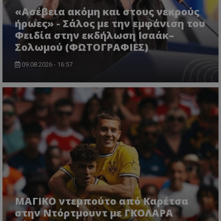
«Ασέβεια ακόμη και στους νεκρούς
ήρωες» - Σάλος με την εμφάνιση του
Φειδία στην εκδήλωση Ισαάκ–
Σολωμού (ΦΩΤΟΓΡΑΦΙΕΣ)
09.08.2026 - 16:57
ΜΑΓΙΚΟ ντεμπούτο από Καρέτσα
στην Ντόρτμουντ με ΓΚΟΛΑΡΑ