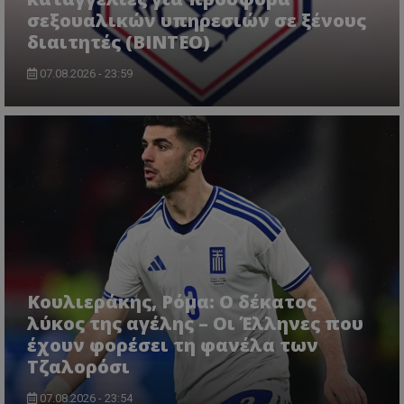
σεξουαλικών υπηρεσιών σε ξένους
διαιτητές (BINTEO)
07.08.2026 - 23:59
Κουλιεράκης, Ρόμα: Ο δέκατος
λύκος της αγέλης – Οι Έλληνες που
έχουν φορέσει τη φανέλα των
Τζαλορόσι
07.08.2026 - 23:54