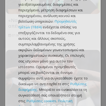
για εξατομικευμένες διαφημίσεις και
περιεχόμενο, μέτρηση διαφημίσεων και
περιεχομένου, ανάλυση κοινού και
«Να είμαστε ανταγωνιστικοί
βελτίωση υπηρεσιών.
Προμηθευτές
απέναντι σε κάθε αντίπαλο»
τρίτων (1884)
ενδέχεται επίσης να
επεξεργάζονται τα δεδομένα σας για
07.08.2026 - 15:22
αυτούς και άλλους σκοπούς,
συμπεριλαμβανομένης της χρήσης
ακριβών δεδομένων γεωεντοπισμού και
χαρακτηριστικών συσκευής. Οι επιλογές
σας ισχύουν μόνο για αυτόν τον
ιστότοπο. Ορισμένοι προμηθευτές
μπορεί να βασίζονται σε έννομο
συμφέρον αντί για συγκατάθεση· έχετε το
δικαίωμα να αντιταχθείτε στις
Ρυθμίσεις
διαφήμισης
. Μπορείτε να ανακαλέσετε τη
συγκατάθεσή σας οποιαδήποτε στιγμή
στις
Ρυθμίσεις cookies
.
Πολιτική