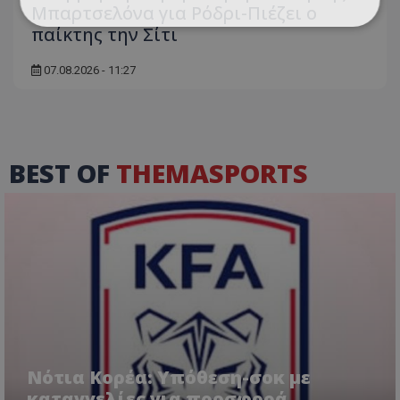
Μπαρτσελόνα για Ρόδρι-Πιέζει ο
παίκτης την Σίτι
07.08.2026 - 11:27
BEST OF
THEMASPORTS
Νότια Κορέα: Υπόθεση-σοκ με
καταγγελίες για προσφορά