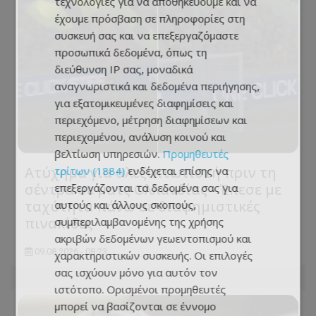
τεχνολογίες για να αποθηκεύουμε και να
έχουμε πρόσβαση σε πληροφορίες στη
συσκευή σας και να επεξεργαζόμαστε
προσωπικά δεδομένα, όπως τη
διεύθυνση IP σας, μοναδικά
αναγνωριστικά και δεδομένα περιήγησης,
για εξατομικευμένες διαφημίσεις και
περιεχόμενο, μέτρηση διαφημίσεων και
περιεχομένου, ανάλυση κοινού και
βελτίωση υπηρεσιών.
Προμηθευτές
Ατύχημα για αλεξιπτωτιστή πριν τη
τρίτων (1884)
ενδέχεται επίσης να
σέντρα σε ματς Ολλανδίας - Έπεσε με
επεξεργάζονται τα δεδομένα σας για
ταχύτητα πάνω σε διαφημιστικές
αυτούς και άλλους σκοπούς,
πινακίδες
συμπεριλαμβανομένης της χρήσης
ακριβών δεδομένων γεωεντοπισμού και
09.08.2026 - 08:23
χαρακτηριστικών συσκευής. Οι επιλογές
σας ισχύουν μόνο για αυτόν τον
ιστότοπο. Ορισμένοι προμηθευτές
μπορεί να βασίζονται σε έννομο