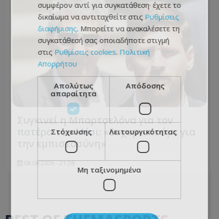
συμφέρον αντί για συγκατάθεση· έχετε το
δικαίωμα να αντιταχθείτε στις
Ρυθμίσεις
διαφήμισης
. Μπορείτε να ανακαλέσετε τη
συγκατάθεσή σας οποιαδήποτε στιγμή
στις
Ρυθμίσεις cookies
.
Πολιτική
Απορρήτου
Απολύτως
Απόδοσης
απαραίτητα
Συγκινεί η Μπαρτσελόνα για τον
πατέρα του Μέσι: «Ευχαριστούμε για
Στόχευσης
Λειτουργικότητας
την εμπιστοσύνη»
08.08.2026 - 21:28
Μη ταξινομημένα