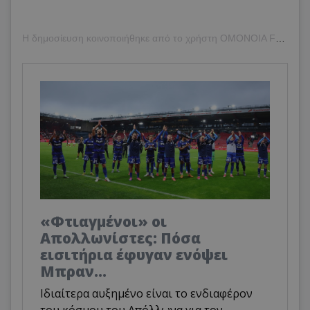
Η δημοσίευση κοινοποιήθηκε από το χρήστη OMONOIA FC (@omonoiafootball)
«Φτιαγμένοι» οι
Απολλωνίστες: Πόσα
εισιτήρια έφυγαν ενόψει
Μπραν...
Ιδιαίτερα αυξημένο είναι το ενδιαφέρον
του κόσμου του Απόλλωνα για τον