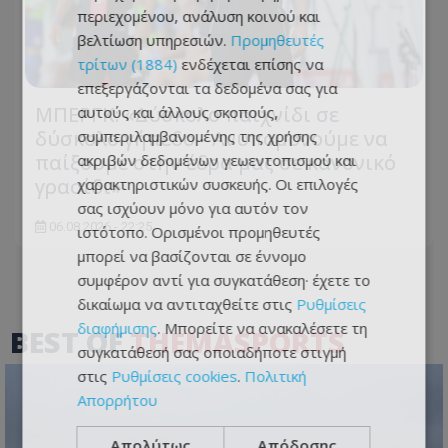
περιεχομένου, ανάλυση κοινού και
βελτίωση υπηρεσιών.
Προμηθευτές
τρίτων (1884)
ενδέχεται επίσης να
επεξεργάζονται τα δεδομένα σας για
ΜΠΕΡΓΚ: «Δύσκολο παιχνίδι σε
αυτούς και άλλους σκοπούς,
δύσκολο γήπεδο - Ανυπομονούμε να
συμπεριλαμβανομένης της χρήσης
παίξουμε στην έδρα μας σε κανονικό
ακριβών δεδομένων γεωεντοπισμού και
γρασίδι»
χαρακτηριστικών συσκευής. Οι επιλογές
σας ισχύουν μόνο για αυτόν τον
06.08.2026 - 22:25
ιστότοπο. Ορισμένοι προμηθευτές
μπορεί να βασίζονται σε έννομο
συμφέρον αντί για συγκατάθεση· έχετε το
δικαίωμα να αντιταχθείτε στις
Ρυθμίσεις
διαφήμισης
. Μπορείτε να ανακαλέσετε τη
BEST OF
THEMASPORTS
συγκατάθεσή σας οποιαδήποτε στιγμή
στις
Ρυθμίσεις cookies
.
Πολιτική
Απορρήτου
Απολύτως
Απόδοσης