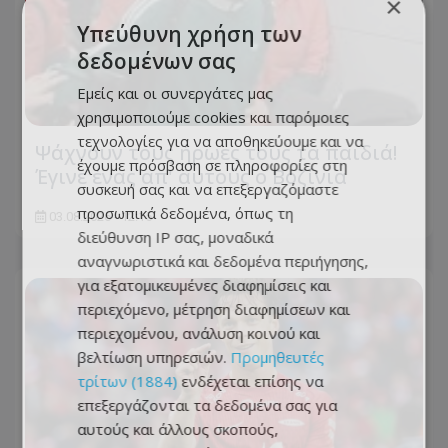
×
Υπεύθυνη χρήση των
δεδομένων σας
Εμείς και οι συνεργάτες μας
χρησιμοποιούμε cookies και παρόμοιες
τεχνολογίες για να αποθηκεύουμε και να
Ψάχνουν τους ήρωες τους τα παιδιά!
έχουμε πρόσβαση σε πληροφορίες στη
Έγινε ένας απ' αυτούς ο Βοζίνια
συσκευή σας και να επεξεργαζόμαστε
προσωπικά δεδομένα, όπως τη
03.08.2026 - 12:15
διεύθυνση IP σας, μοναδικά
αναγνωριστικά και δεδομένα περιήγησης,
για εξατομικευμένες διαφημίσεις και
περιεχόμενο, μέτρηση διαφημίσεων και
περιεχομένου, ανάλυση κοινού και
βελτίωση υπηρεσιών.
Προμηθευτές
τρίτων (1884)
ενδέχεται επίσης να
επεξεργάζονται τα δεδομένα σας για
αυτούς και άλλους σκοπούς,