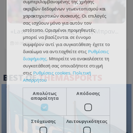
συμπεριλαμβανομένης της χρήσης
ακριβών δεδομένων γεωεντοπισμού και
χαρακτηριστικών συσκευής. Οι επιλογές
σας ισχύουν μόνο για αυτόν τον
ιστότοπο. Ορισμένοι προμηθευτές
«Last dance» για παίχτη της Μπραν...
μπορεί να βασίζονται σε έννομο
03.08.2026 - 07:15
συμφέρον αντί για συγκατάθεση· έχετε το
δικαίωμα να αντιταχθείτε στις
Ρυθμίσεις
διαφήμισης
. Μπορείτε να ανακαλέσετε τη
συγκατάθεσή σας οποιαδήποτε στιγμή
στις
Ρυθμίσεις cookies
.
Πολιτική
BEST OF
THEMASPORTS
Απορρήτου
Απολύτως
Απόδοσης
απαραίτητα
Στόχευσης
Λειτουργικότητας