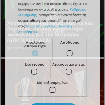
συμφέρον αντί για συγκατάθεση· έχετε το
δικαίωμα να αντιταχθείτε στις
Ρυθμίσεις
διαφήμισης
. Μπορείτε να ανακαλέσετε τη
συγκατάθεσή σας οποιαδήποτε στιγμή
Άνετες νίκες για Άγιαξ, Τβέντε και
στις
Ρυθμίσεις cookies
.
Πολιτική
Παρτίζαν, οριακό προβάδισμα
Απορρήτου
πρόκρισης για την Μπράγκα
(ΑΠΟΤΕΛΕΣΜΑΤΑ)
Απολύτως
Απόδοσης
απαραίτητα
07.08.2026 - 00:20
Στόχευσης
Λειτουργικότητας
Μη ταξινομημένα