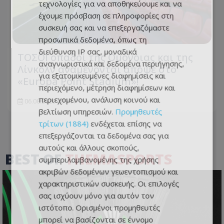
τεχνολογίες για να αποθηκεύουμε και να
έχουμε πρόσβαση σε πληροφορίες στη
συσκευή σας και να επεξεργαζόμαστε
προσωπικά δεδομένα, όπως τη
διεύθυνση IP σας, μοναδικά
ΤΟΣΟΙ οπαδοί της Ομόνοιας και της
αναγνωριστικά και δεδομένα περιήγησης,
Λίνκολν αναμένονται απόψε στο
για εξατομικευμένες διαφημίσεις και
«Europa Point Stadium»!
περιεχόμενο, μέτρηση διαφημίσεων και
περιεχομένου, ανάλυση κοινού και
06.08.2026 - 09:11
βελτίωση υπηρεσιών.
Προμηθευτές
τρίτων (1884)
ενδέχεται επίσης να
επεξεργάζονται τα δεδομένα σας για
αυτούς και άλλους σκοπούς,
BEST OF
THEMASPORTS
συμπεριλαμβανομένης της χρήσης
ακριβών δεδομένων γεωεντοπισμού και
χαρακτηριστικών συσκευής. Οι επιλογές
σας ισχύουν μόνο για αυτόν τον
ιστότοπο. Ορισμένοι προμηθευτές
μπορεί να βασίζονται σε έννομο