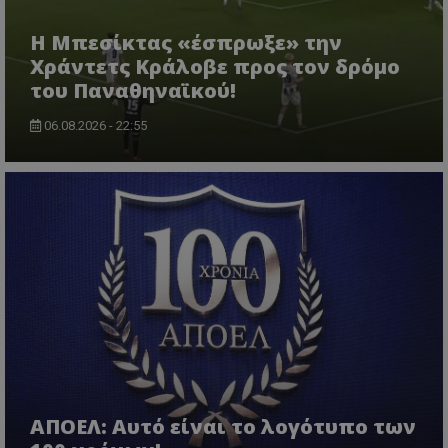
Η Μπεσίκτας «έσπρωξε» την
Χράντετς Κράλοβε προς τον δρόμο
του Παναθηναϊκού!
06.08.2026 - 22:55
ΑΠΟΕΛ: Αυτό είναι το λογότυπο των