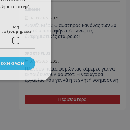
αδήποτε στιγμή
ΔΙΕΘΝΗ
07.08.2026 - 20:50
Λιονέλ Μέσι: Ο αυστηρός κανόνας των 30
Μη
λεπτών που αφήνει άφωνες τις
ταξινομημένα
διαφημιστικές εταιρείες!
SPORTS PLUS
07.08.2026 - 20:27
ΔΟΧΉ ΌΛΩΝ
Πλένουν πιάτα φορώντας κάμερες για να
εκπαιδεύσουν ρομπότ: Η νέα αγορά
εργασίας που γεννά η τεχνητή νοημοσύνη
Περισσότερα