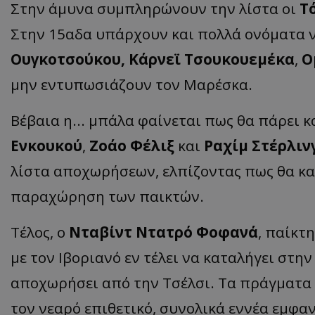
Στην άμυνα συμπληρώνουν την λίστα οι
Τ
Στην 15αδα υπάρχουν και πολλά ονόματα 
Ουγκοτσούκου, Κάρνεϊ Τσουκουεμέκα
,
Ο
μην εντυπωσιάζουν τον Μαρέσκα.
Βέβαια η... μπάλα φαίνεται πως θα πάρει κ
Ενκουκού
,
Ζοάο Φέλιξ
και
Ραχίμ Στέρλιν
λίστα αποχωρήσεων, ελπίζοντας πως θα κ
παραχώρηση των παικτών.
Τέλος, ο
Νταβίντ Ντατρό Φοφανά
, παίκτ
με τον Ιβοριανό εν τέλει να καταλήγει στη
αποχωρήσει από την Τσέλσι. Τα πράγματα 
τον νεαρό επιθετικό, συνολικά εννέα εμφαν