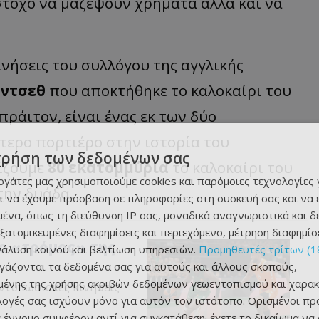
στόχο να μαζέψουν χρήματα αλλά και να
νήσεις του συλλόγου της αγγλικής
άντσεθ
που αποκτήθηκε το καλοκαίρι του
ράιτον, είναι ένας εκ των δύο
τερο πορτιέρο στην ιστορία του
χρήση των δεδομένων σας
μίζουμε
80 εκατομμύρια
το καλοκαίρι του
εργάτες μας χρησιμοποιούμε cookies και παρόμοιες τεχνολογίες 
την δυάδα.
ι να έχουμε πρόσβαση σε πληροφορίες στη συσκευή σας και να
ένα, όπως τη διεύθυνση IP σας, μοναδικά αναγνωριστικά και 
εξατομικευμένες διαφημίσεις και περιεχόμενο, μέτρηση διαφημίσ
ο «τρόμος» της
νάλυση κοινού και βελτίωση υπηρεσιών.
Προμηθευτές τρίτων (1
ργάζονται τα δεδομένα σας για αυτούς και άλλους σκοπούς,
ένης της χρήσης ακριβών δεδομένων γεωεντοπισμού και χαρακ
ντυπωσιακές κινήσεις
ιλογές σας ισχύουν μόνο για αυτόν τον ιστότοπο. Ορισμένοι πρ
 έννομο συμφέρον αντί για συγκατάθεση· έχετε το δικαίωμα να