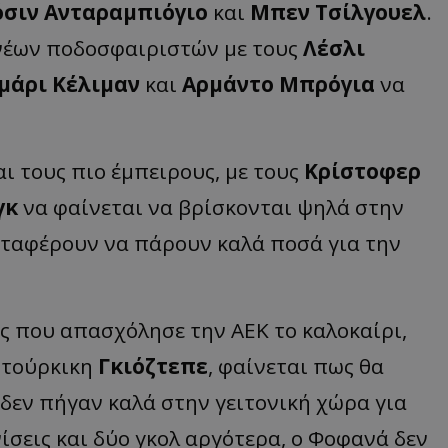
όσιν Ανταραμπιόγιο
και
Μπεν Τσίλγουελ
.
νέων ποδοσφαιριστών με τους
Λέσλι
μάρι Κέλιμαν
και
Αρμάντο Μπρόγια
να
αι τους πιο έμπειρους, με τους
Κρίστοφερ
γκ
να φαίνεται να βρίσκονται ψηλά στην
αταφέρουν να πάρουν καλά ποσά για την
ης που απασχόλησε την ΑΕΚ το καλοκαίρι,
ν τούρκικη
Γκιόζτεπε
, φαίνεται πως θα
δεν πήγαν καλά στην γειτονική χώρα για
ίσεις και δύο γκολ αργότερα, ο Φοφανά δεν