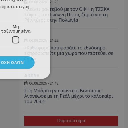
06.08.2026 - 21:23
αδήποτε στιγμή
Κλείνει ραντεβού με τον ΟΦΗ η ΤΣΣΚΑ
Σόφιας του Ιωάννη Πίττα, ζημιά για τη
Ρέιντζερς στην Πολωνία
Μη
ταξινομημένα
06.08.2026 - 21:22
«Κάθε φορά που φοράτε το εθνόσημο,
εκπροσωπείτε μια χώρα που πιστεύει σε
εσάς»
ΔΟΧΉ ΌΛΩΝ
ΔΙΕΘΝΗ
06.08.2026 - 21:13
Στη Μαδρίτη για πάντα ο Βινίσιους:
Ανανέωσε με τη Ρεάλ μέχρι το καλοκαίρι
του 2032!
Περισσότερα