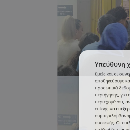
Υπεύθυνη 
Εμείς και οι συν
αποθηκεύουμε κα
προσωπικά δεδομ
περιήγησης, για 
περιεχομένου, α
επίσης να επεξε
συμπεριλαμβανομ
συσκευής. Οι επ
να βασίζονται σε