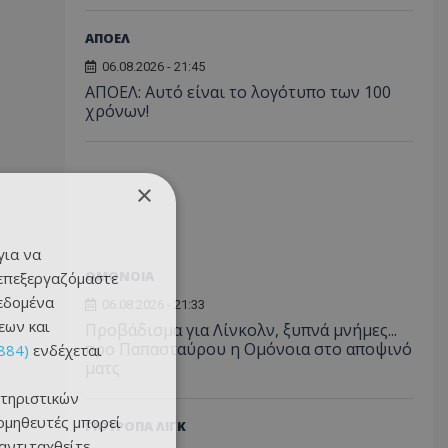
ΑΠΟΕΛ
06.08.2026 - 21:45
ΑΠΟΕΛ: Αυτό είναι το λογότυπο των 100
χρόνων!
×
για να
ΟΜΟΝΟΙΑ
 επεξεργαζόμαστε
δεδομένα
06.08.2026 - 21:33
εων και
Προβάδισμα για Λίνκολν, ξυπνά μνήμες...
προ Παπασταύρου η Ομόνοια στο αποψινό
884)
ενδέχεται
ματς
τηριστικών
ομηθευτές μπορεί
ΓΙΟΥΡΟΠΑ ΛΙΓΚ
 αντιταχθείτε