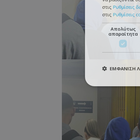
στις
Ρυθμίσεις δ
στις
Ρυθμίσεις c
Απολύτως
απαραίτητα
ΕΜΦΆΝΙΣΗ 