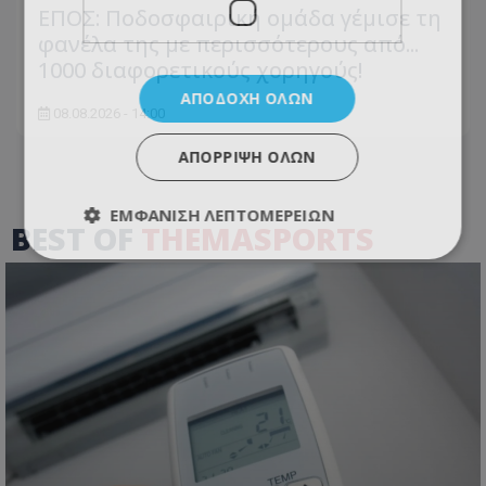
ΕΠΟΣ: Ποδοσφαιρική ομάδα γέμισε τη
φανέλα της με περισσότερους από...
1000 διαφορετικούς χορηγούς!
ΑΠΟΔΟΧΉ ΌΛΩΝ
08.08.2026 - 14:00
ΑΠΌΡΡΙΨΗ ΌΛΩΝ
ΕΜΦΆΝΙΣΗ ΛΕΠΤΟΜΕΡΕΙΏΝ
BEST OF
THEMASPORTS