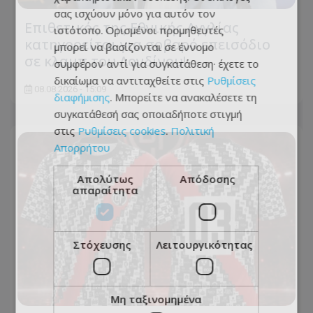
σας ισχύουν μόνο για αυτόν τον
Επιθετικός της Εθνικής Αγγλίας
ιστότοπο. Ορισμένοι προμηθευτές
κατηγορείται για σοβαρό επεισόδιο
μπορεί να βασίζονται σε έννομο
σε κλαμπ του Λονδίνου!
συμφέρον αντί για συγκατάθεση· έχετε το
δικαίωμα να αντιταχθείτε στις
Ρυθμίσεις
08.08.2026 - 15:09
διαφήμισης
. Μπορείτε να ανακαλέσετε τη
συγκατάθεσή σας οποιαδήποτε στιγμή
στις
Ρυθμίσεις cookies
.
Πολιτική
Απορρήτου
Απολύτως
Απόδοσης
απαραίτητα
Στόχευσης
Λειτουργικότητας
Μη ταξινομημένα