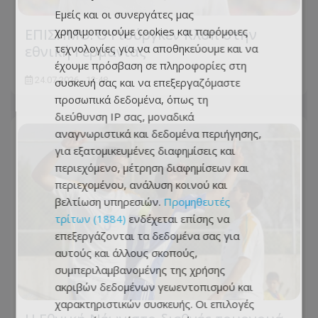
Εμείς και οι συνεργάτες μας
χρησιμοποιούμε cookies και παρόμοιες
ΕΠΙΣΗΜΟ: Ο Γιούργκεν Κλοπ στην
τεχνολογίες για να αποθηκεύουμε και να
εθνική Γερμανίας
έχουμε πρόσβαση σε πληροφορίες στη
24.07.2026 - 12:48
συσκευή σας και να επεξεργαζόμαστε
προσωπικά δεδομένα, όπως τη
διεύθυνση IP σας, μοναδικά
αναγνωριστικά και δεδομένα περιήγησης,
για εξατομικευμένες διαφημίσεις και
περιεχόμενο, μέτρηση διαφημίσεων και
περιεχομένου, ανάλυση κοινού και
βελτίωση υπηρεσιών.
Προμηθευτές
τρίτων (1884)
ενδέχεται επίσης να
επεξεργάζονται τα δεδομένα σας για
αυτούς και άλλους σκοπούς,
συμπεριλαμβανομένης της χρήσης
ακριβών δεδομένων γεωεντοπισμού και
χαρακτηριστικών συσκευής. Οι επιλογές