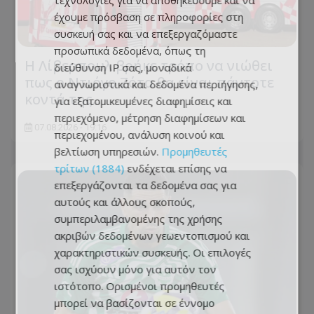
τεχνολογίες για να αποθηκεύουμε και να
έχουμε πρόσβαση σε πληροφορίες στη
συσκευή σας και να επεξεργαζόμαστε
προσωπικά δεδομένα, όπως τη
Η Λίβερπουλ βρήκε τρόπο να νιώθει
διεύθυνση IP σας, μοναδικά
πως ο Ντιόγο Ζότα θα είναι πάντοτε
αναγνωριστικά και δεδομένα περιήγησης,
κοντά της...
για εξατομικευμένες διαφημίσεις και
περιεχόμενο, μέτρηση διαφημίσεων και
07.08.2026 - 19:16
περιεχομένου, ανάλυση κοινού και
βελτίωση υπηρεσιών.
Προμηθευτές
τρίτων (1884)
ενδέχεται επίσης να
επεξεργάζονται τα δεδομένα σας για
αυτούς και άλλους σκοπούς,
συμπεριλαμβανομένης της χρήσης
ακριβών δεδομένων γεωεντοπισμού και
χαρακτηριστικών συσκευής. Οι επιλογές
σας ισχύουν μόνο για αυτόν τον
ιστότοπο. Ορισμένοι προμηθευτές
μπορεί να βασίζονται σε έννομο