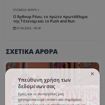
ΕΠΌΜΕΝΟ ΆΡΘΡΟ
Ο Άρθουρ Ρόου, το πρώτο πρωτάθλημα
της Τότεναμ και το Push and Run
07.04.2025 - 18:18
ΣΧΕΤΙΚΑ ΑΡΘΡΑ
×
Υπεύθυνη χρήση των
δεδομένων σας
Εμείς και οι συνεργάτες μας
χρησιμοποιούμε cookies και παρόμοιες