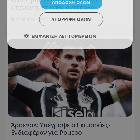
ΑΠΟΔΟΧΉ ΌΛΩΝ
απέναντι σε κάθε αντίπαλο»
ΑΠΌΡΡΙΨΗ ΌΛΩΝ
07.08.2026 - 15:22
ΕΜΦΆΝΙΣΗ ΛΕΠΤΟΜΕΡΕΙΏΝ
Άρσεναλ: Υπέγραψε ο Γκιμαράες-
Ενδιαφέρον για Ρομέρο