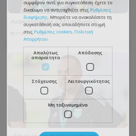
συμφέρον αντί για συγκατάθεση· έχετε το
δικαίωμα να αντιταχθείτε στις
Ρυθμίσεις
διαφήμισης
. Μπορείτε να ανακαλέσετε τη
Ανακοινώθηκε ο Μπαλόγκουν
συγκατάθεσή σας οποιαδήποτε στιγμή
στις
Ρυθμίσεις cookies
.
Πολιτική
07.08.2026 - 16:20
Απορρήτου
Απολύτως
Απόδοσης
απαραίτητα
Στόχευσης
Λειτουργικότητας
Μη ταξινομημένα
«Να είμαστε ανταγωνιστικοί